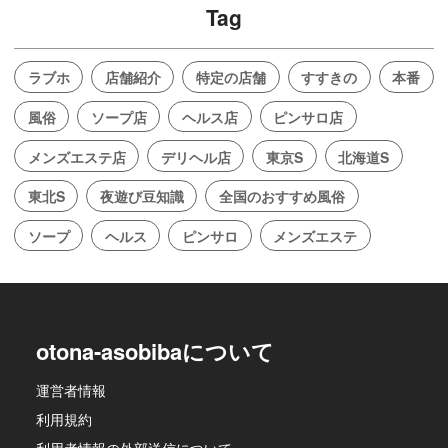
Tag
ラブホ
店舗紹介
特定の店舗
すすきの
本番
風俗
ソープ店
ヘルス店
ピンサロ店
メンズエステ店
デリヘル店
東京S
北海道S
東北S
夜遊び豆知識
全国のおすすめ風俗
ソープ
ヘルス
ピンサロ
メンズエステ
otona-asobibaについて
運営者情報
利用規約