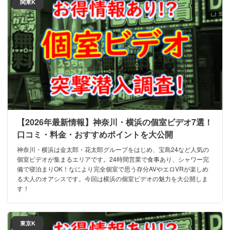
関東K
【2026年最新情報】神奈川・横浜の個室ビデオ7選！
口コミ・料金・おすすめポイントを大公開
神奈川・横浜は金太郎・花太郎グループをはじめ、宝島24など人気の
個室ビデオが集まるエリアです。24時間営業で食事あり、シャワー完
備で寝泊まりOK！なにより完全個室で思う存分AVやエロVRが楽しめ
る大人のオアシスです。今回は横浜の個室ビデオの魅力を大公開しま
す！
東京K