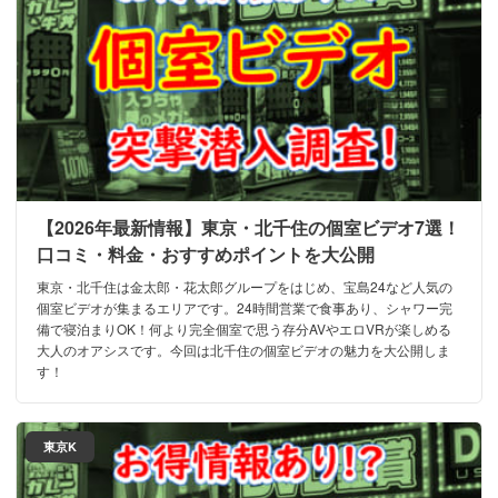
【2026年最新情報】東京・北千住の個室ビデオ7選！
口コミ・料金・おすすめポイントを大公開
東京・北千住は金太郎・花太郎グループをはじめ、宝島24など人気の
個室ビデオが集まるエリアです。24時間営業で食事あり、シャワー完
備で寝泊まりOK！何より完全個室で思う存分AVやエロVRが楽しめる
大人のオアシスです。今回は北千住の個室ビデオの魅力を大公開しま
す！
東京K