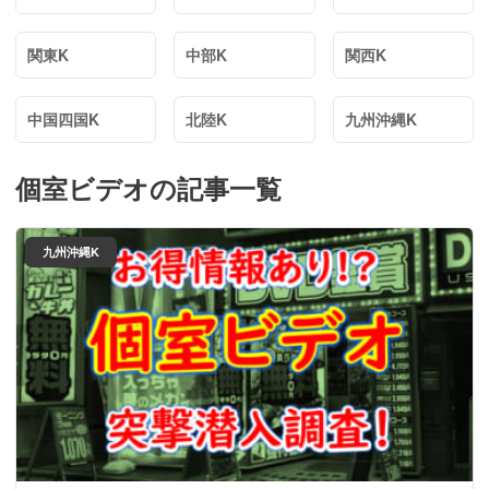
関東K
中部K
関西K
中国四国K
北陸K
九州沖縄K
個室ビデオ
の記事一覧
九州沖縄K