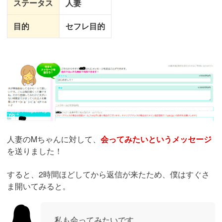
ステータス
人妻
目的
セフレ目的
引用：
https://cple.jp/sousin_pop.html?eshiozumabbs&div_info=pc_site&msgid=54497
09
人妻のMちゃんに対して、
会ってみたいというメッセージ
を送りました！
すると、2時間ほどしてから返信が来たため、僕はすぐさ
ま開いてみると。
私も会ってみたいです。