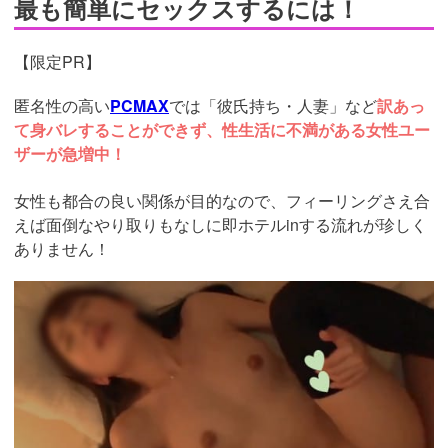
最も簡単にセックスするには！
【限定PR】
匿名性の高い
PCMAX
では「彼氏持ち・人妻」など
訳あっ
て身バレすることができず、性生活に不満がある女性ユー
ザーが急増中！
女性も都合の良い関係が目的なので、フィーリングさえ合
えば面倒なやり取りもなしに即ホテルinする流れが珍しく
ありません！
https://pcmax.jp/lp/?
ad_id=rm327007