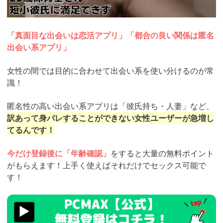
「真面目な出会いは恋活アプリ」「都合の良い関係は匿名
出会い系アプリ」
女性の間では目的に合わせて出会い系を使い分けるのが常
識！
匿名性の高い出会い系アプリは「彼氏持ち・人妻」など、
訳あって身バレすることができない女性ユーザーが急増し
てるんです！
今だけ登録後に「年齢確認」
をすると大量の無料ポイント
がもらえます！上手く使えばそれだけでセックス可能で
す！
https://pcmax.jp/lp/?
ad_id=rm327007