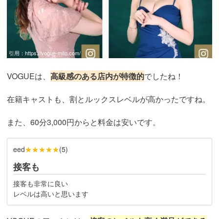
引用：
https://vogue-mito.com/
VOGUEは、
高級感のある店内が特徴的
でしたね！
在籍キャストも、割とルックスレベルが高かったですね。
また、60分3,000円からと料金は安いです。
★★★★★
eed
(
5
)
接客も
接客も非常に良い
レベルは高いと思います