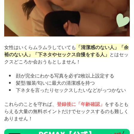
女性はいくらムラムラしていても
「清潔感のない人」「余
裕のない人」「下ネタやセックス自慢をする人」
とはセッ
クスどころか会おうもとしません！
顔が完全にわかる写真を必ず2枚以上設定する
髪型/服装/匂いに最大の清潔感を持つ
下ネタを言ったりセックスしたいなどがっつかない
これらのことを守れば、
登録後に「年齢確認」
をするとも
らえる大量の無料ポイントだけでセックスするのも難しく
ありません！
https://pcmax.jp/lp/?