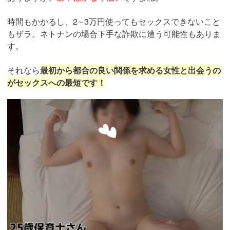
時間もかかるし、2∼3万円使ってもセックスできないこと
もザラ。ネトナンの場合下手な詐欺に遭う可能性もありま
す。
それなら
最初から都合の良い関係を求める女性と出会うの
がセックスへの最短です！
https://pcmax.jp/lp/?
ad_id=rm327007