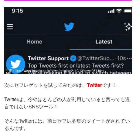
引用：
ttps://www.itmedia.co.jp/news/articles/2110/13/news064.html
次にセフレゲットを試してみたのは、
Twitter
です！
Twitterは、今やほとんどの人が利用していると言っても過
言ではないSNSツール！
そんなTwitterには、前日セフレ募集のツイートがされてい
るんです。