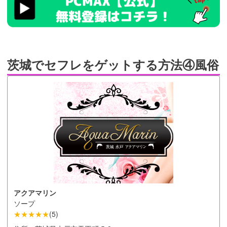
ad_id=rm327007
茨城でセフレをゲットする方法④風俗
アクアマリン
ソープ
★★★★★
(
5
)