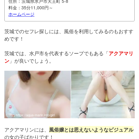
住所：
茨城県水戸市天王町 5-8
料金：
35分11,000円～
ホームページ
茨城でのセフレ探しには、風俗を利用してみるのもおすす
めです！
茨城では、水戸市を代表するソープでもある「
アクアマリ
ン
」が良いでしょう。
引用：
https://aqua-marin.info/girl
アクアマリンには、
風俗嬢とは思えないようなビジュアル
の女の子ばかりです！