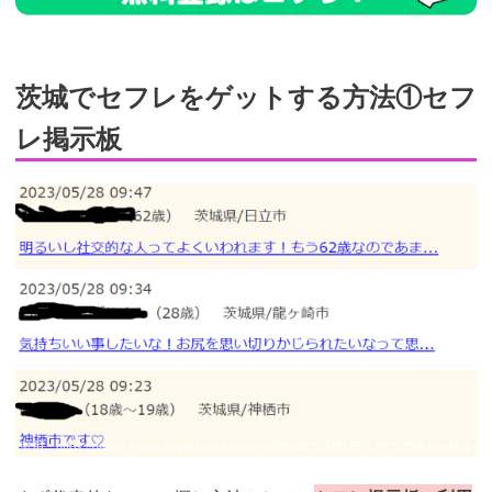
茨城でセフレをゲットする方法①セフ
レ掲示板
引用：
https://gazou-mania.org/warisefu/area/%E8%8C%A8%E5%9F%8E/#userstop