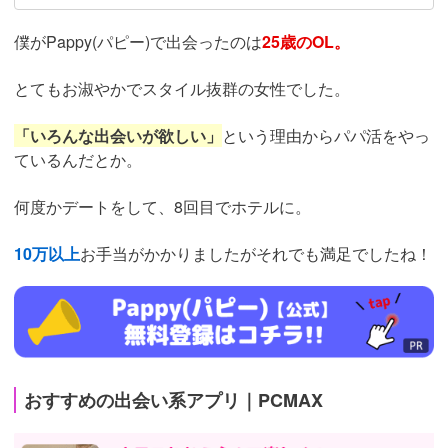
僕がPappy(パピー)で出会ったのは
25歳のOL。
とてもお淑やかでスタイル抜群の女性でした。
「いろんな出会いが欲しい」
という理由からパパ活をやっ
ているんだとか。
何度かデートをして、8回目でホテルに。
10万以上
お手当がかかりましたがそれでも満足でしたね！
https://fam-
ad.com/ad/p/r?
_site=71705&_article=40407
おすすめの出会い系アプリ｜PCMAX