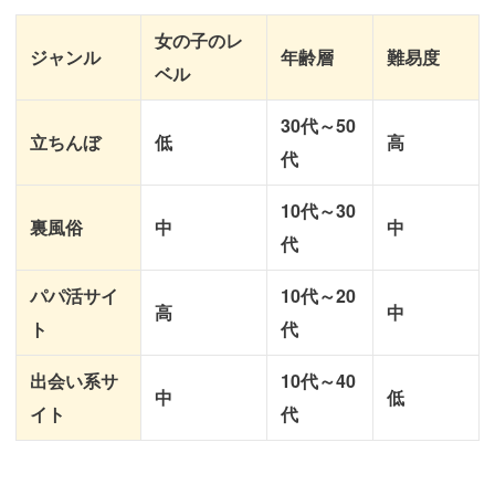
女の子のレ
ジャンル
年齢層
難易度
ベル
30代～50
立ちんぼ
低
高
代
10代～30
裏風俗
中
中
代
パパ活サイ
10代～20
高
中
ト
代
出会い系サ
10代～40
中
低
イト
代