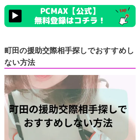
https://pcmax.jp/lp/?
ad_id=rm327007
町田の援助交際相手探しでおすすめし
ない方法