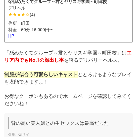
②舐めたくてグループ～君とヤリスギ学園～町田校
デリヘル
★★★★☆
(
4
)
住所：
町田
料金：
60分 16,000円〜
HP
「舐めたくてグループ～君とヤリスギ学園～町田校」は
エ
リア内でもNo.1の顔出し率
を誇るデリバリーヘルス。
制服が似合う可愛らしいキャスト
ととろけるようなプレイ
を堪能できますよ！
お得なクーポンもあるのでホームページを確認してみてく
ださいね！
背の高い美人嬢との生セックスは最高だった
爆サイ