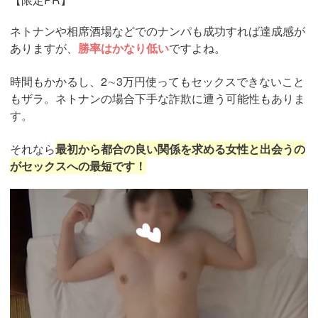
ネトナンや相席酒場などでのナンパも成功すれば達成感が
ありますが、
勝率はかなり低い
ですよね。
時間もかかるし、2∼3万円使ってもセックスできないこと
もザラ。ネトナンの場合下手な詐欺に遭う可能性もありま
す。
それなら
最初から都合の良い関係を求める女性と出会うの
がセックスへの最短です！
https://pcmax.jp/lp/?
ad_id=rm327007