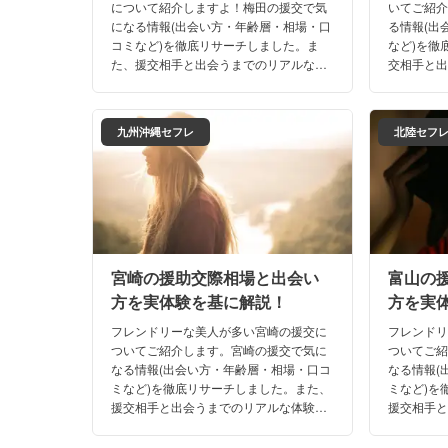
について紹介しますよ！梅田の援交で気
いてご紹
になる情報(出会い方・年齢層・相場・口
る情報(出
コミなど)を徹底リサーチしました。ま
など)を徹
た、援交相手と出会うまでのリアルな体
交相手と
験談もご期待下さい。これさえ読めば、
ご期待下
梅田のナイトライフで迷うことはないは
潟の夜遊
ず！
九州沖縄セフレ
北陸セフ
宮崎の援助交際相場と出会い
富山の
方を実体験を基に解説！
方を実
フレンドリーな美人が多い宮崎の援交に
フレンド
ついてご紹介します。宮崎の援交で気に
ついてご
なる情報(出会い方・年齢層・相場・口コ
なる情報(
ミなど)を徹底リサーチしました。また、
ミなど)を
援交相手と出会うまでのリアルな体験談
援交相手
もご期待下さい。これさえ読めば、もう
もご期待
宮崎の夜遊びで迷うことはないはず！
富山の夜