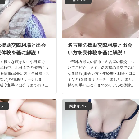
の援助交際相場と出会
名古屋の援助交際相場と出会
実体験を基に解説！
い方を実体験を基に解説！
近く様々な顔を持つ小田原で
中部地方最大の都市・名古屋の援交につ
が流行中。小田原での援交につ
いてご紹介します。名古屋の援交で気に
る情報(出会い方・年齢層・相
なる情報(出会い方・年齢層・相場・口コ
など)を徹底リサーチしまし
ミなど)を徹底リサーチしました。また、
、援交相手と出会うまでのリア
援交相手と出会うまでのリアルな体験談
談も満載。これさえ読めば、小
もご期待下さい。これさえ読めば、もう
ナイトライフは完璧ですよ！
名古屋の夜遊びで迷うことはないはず！
フレ
関東セフレ