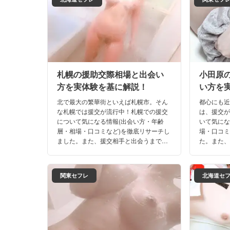
札幌の援助交際相場と出会い
小田原
方を実体験を基に解説！
い方を
北で最大の繁華街といえば札幌市。そん
都心にも
な札幌では援交が流行中！札幌での援交
は、援交
について気になる情報(出会い方・年齢
いて気にな
層・相場・口コミなど)を徹底リサーチし
場・口コミ
ました。また、援交相手と出会うまでの
た。また
リアルな体験談も満載。これさえ読め
ルな体験
ば、札幌でのナイトライフは完璧です
田原での
よ！
関東セフレ
北海道セ