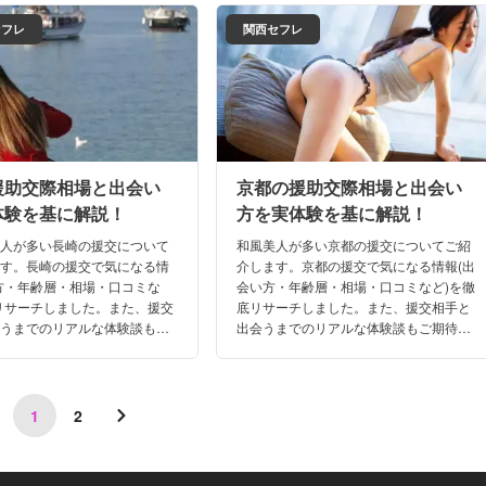
セフレ
関西セフレ
援助交際相場と出会い
京都の援助交際相場と出会い
体験を基に解説！
方を実体験を基に解説！
美人が多い長崎の援交について
和風美人が多い京都の援交についてご紹
ます。長崎の援交で気になる情
介します。京都の援交で気になる情報(出
方・年齢層・相場・口コミな
会い方・年齢層・相場・口コミなど)を徹
リサーチしました。また、援交
底リサーチしました。また、援交相手と
会うまでのリアルな体験談もご
出会うまでのリアルな体験談もご期待下
い。これさえ読めば、もう長崎
さい。これさえ読めば、もう京都の夜遊
で迷うことはないはず！
びで迷うことはないはず！
1
2