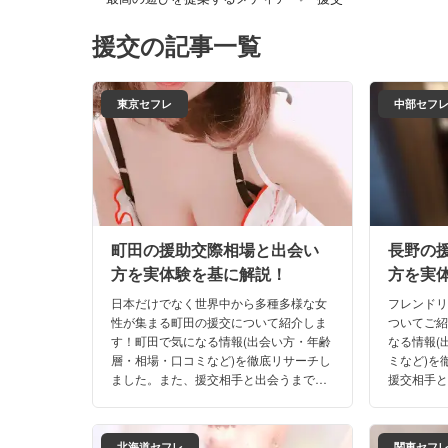
援交
の記事一覧
東京セフレ
中部セフ
町田の援助交際相場と出会い
長野の
方を実体験を基に解説！
方を実
日本だけでなく世界中から多種多様な女
フレンド
性が集まる町田の援交について紹介しま
ついてご
す！町田で気になる情報(出会い方・年齢
なる情報(
層・相場・口コミなど)を徹底リサーチし
ミなど)を
ました。また、援交相手と出会うまでの
援交相手
リアルな体験談も満載。これさえ読め
もご期待
ば、町田のナイトライフは完璧ですよ！
長野の夜
北海道セフレ
関東セフ