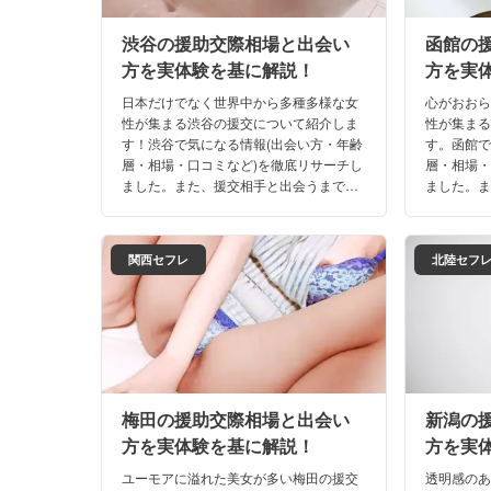
渋谷の援助交際相場と出会い
函館の
方を実体験を基に解説！
方を実
日本だけでなく世界中から多種多様な女
心がおお
性が集まる渋谷の援交について紹介しま
性が集ま
す！渋谷で気になる情報(出会い方・年齢
す。函館で
層・相場・口コミなど)を徹底リサーチし
層・相場・
ました。また、援交相手と出会うまでの
ました。
リアルな体験談も満載。これさえ読め
リアルな
ば、渋谷のナイトライフは完璧ですよ！
ば、函館
関西セフレ
北陸セフ
梅田の援助交際相場と出会い
新潟の
方を実体験を基に解説！
方を実
ユーモアに溢れた美女が多い梅田の援交
透明感の