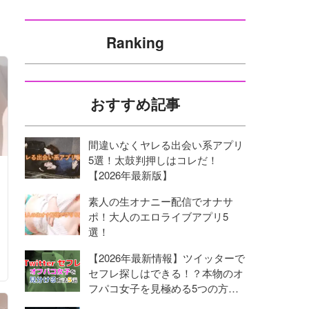
Ranking
おすすめ記事
間違いなくヤレる出会い系アプリ
5選！太鼓判押しはコレだ！
【2026年最新版】
素人の生オナニー配信でオナサ
ポ！大人のエロライブアプリ5
選！
【2026年最新情報】ツイッターで
セフレ探しはできる！？本物のオ
フパコ女子を見極める5つの方
法！