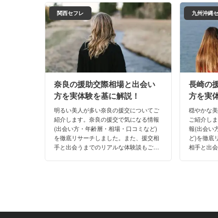
関西セフレ
九州沖縄
奈良の援助交際相場と出会い
長崎の
方を実体験を基に解説！
方を実
明るい美人が多い奈良の援交についてご
穏やかな
紹介します。奈良の援交で気になる情報
ご紹介し
(出会い方・年齢層・相場・口コミなど)
報(出会い
を徹底リサーチしました。また、援交相
ど)を徹底
手と出会うまでのリアルな体験談もご期
相手と出
待下さい。これさえ読めば、もう奈良の
期待下さ
夜遊びで迷うことはないはず！
の夜遊び