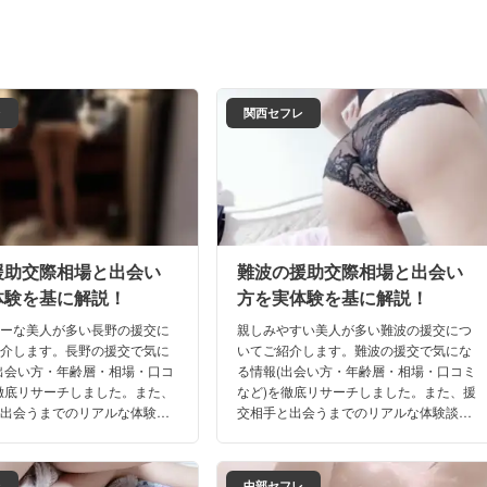
レ
関西セフレ
援助交際相場と出会い
難波の援助交際相場と出会い
体験を基に解説！
方を実体験を基に解説！
リーな美人が多い長野の援交に
親しみやすい美人が多い難波の援交につ
紹介します。長野の援交で気に
いてご紹介します。難波の援交で気にな
出会い方・年齢層・相場・口コ
る情報(出会い方・年齢層・相場・口コミ
徹底リサーチしました。また、
など)を徹底リサーチしました。また、援
と出会うまでのリアルな体験談
交相手と出会うまでのリアルな体験談も
下さい。これさえ読めば、もう
ご期待下さい。これさえ読めば、もう難
遊びで迷うことはないはず！
波の夜遊びで迷うことはないはず！
レ
中部セフレ