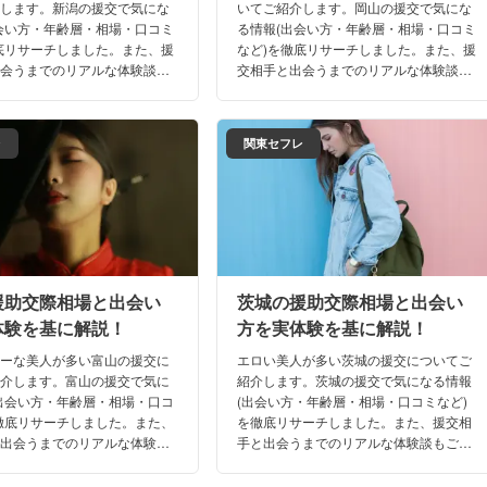
介します。新潟の援交で気にな
いてご紹介します。岡山の援交で気にな
会い方・年齢層・相場・口コミ
る情報(出会い方・年齢層・相場・口コミ
底リサーチしました。また、援
など)を徹底リサーチしました。また、援
出会うまでのリアルな体験談も
交相手と出会うまでのリアルな体験談も
さい。これさえ読めば、もう新
ご期待下さい。これさえ読めば、もう岡
びで迷うことはないはず！
山の夜遊びで迷うことはないはず！
レ
関東セフレ
援助交際相場と出会い
茨城の援助交際相場と出会い
体験を基に解説！
方を実体験を基に解説！
リーな美人が多い富山の援交に
エロい美人が多い茨城の援交についてご
紹介します。富山の援交で気に
紹介します。茨城の援交で気になる情報
出会い方・年齢層・相場・口コ
(出会い方・年齢層・相場・口コミなど)
徹底リサーチしました。また、
を徹底リサーチしました。また、援交相
と出会うまでのリアルな体験談
手と出会うまでのリアルな体験談もご期
下さい。これさえ読めば、もう
待下さい。これさえ読めば、もう茨城の
遊びで迷うことはないはず！
夜遊びで迷うことはないはず！