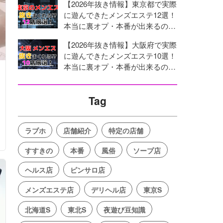
【2026年抜き情報】東京都で実際
に遊んできたメンズエステ12選！
本当に裏オプ・本番が出来るのか
体当たり調査！
【2026年抜き情報】大阪府で実際
に遊んできたメンズエステ10選！
本当に裏オプ・本番が出来るのか
体当たり調査！
Tag
ラブホ
店舗紹介
特定の店舗
すすきの
本番
風俗
ソープ店
ヘルス店
ピンサロ店
メンズエステ店
デリヘル店
東京S
北海道S
東北S
夜遊び豆知識