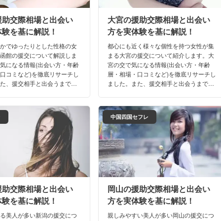
援助交際相場と出会い
大宮の援助交際相場と出会い
体験を基に解説！
方を実体験を基に解説！
らかでゆったりとした性格の女
都心にも近く様々な個性を持つ女性が集
る函館の援交について解説しま
まる大宮の援交について紹介します。大
気になる情報(出会い方・年齢
宮の交で気になる情報(出会い方・年齢
口コミなど)を徹底リサーチし
層・相場・口コミなど)を徹底リサーチし
また、援交相手と出会うまでの
ました。また、援交相手と出会うまでの
体験談も満載。これさえ読め
リアルな体験談も満載。これさえ読め
のナイトライフは完璧ですよ！
ば、大宮のナイトライフは完璧ですよ！
レ
中国四国セフレ
援助交際相場と出会い
岡山の援助交際相場と出会い
体験を基に解説！
方を実体験を基に解説！
ある美人が多い新潟の援交につ
親しみやすい美人が多い岡山の援交につ