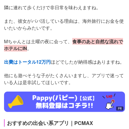
隣に連れて歩くだけで非日常を味わえますね。
また、彼女がパパ活している理由は、海外旅行にお金を使
いたいからみたいです。
Mちゃんとは土曜の夜に会って、
食事のあと自然な流れで
ホテルにIN
。
出費はトータル12万円
ほどでしたが納得感はありますね。
他にも遊べそうな子がたくさんいますし、アプリで迷って
いる人は是非試してほしいです。
https://fam-
ad.com/ad/p/r?
_site=71705&_article=40407
おすすめの出会い系アプリ｜PCMAX