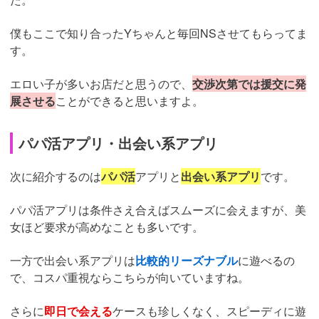
僕もここで知り合ったYちゃんと毎回NSさせてもらってま
す。
エロい子が多いお店だと思うので、
交渉次第では援交に発
展させる
ことができると思いますよ。
パパ活アプリ・出会い系アプリ
次に紹介するのは
パパ活
アプリと
出会い系アプリ
です。
パパ活アプリは条件さえ合えばスムーズに会えますが、美
女ほど要求が高めなことも多いです。
一方で出会い系アプリは
比較的リーズナブル
に遊べるの
で、コスパ重視ならこちらが向いていますね。
さらに
即日で会える
ケースも珍しくなく、スピーディに遊