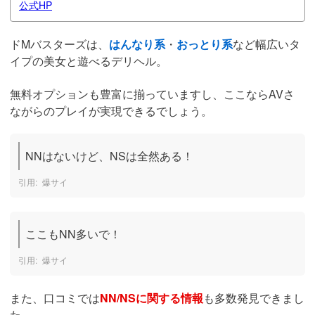
公式HP
ドMバスターズは、
はんなり系
・
おっとり系
など幅広いタ
イプの美女と遊べるデリヘル。
無料オプションも豊富に揃っていますし、ここならAVさ
ながらのプレイが実現できるでしょう。
NNはないけど、NSは全然ある！
爆サイ
ここもNN多いで！
爆サイ
また、口コミでは
NN/NSに関する情報
も多数発見できまし
た。