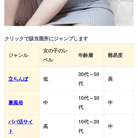
クリックで該当箇所にジャンプします
女の子のレ
ジャンル
年齢層
難易度
ベル
30代～50
立ちんぼ
低
高
代
10代～30
裏風俗
中
中
代
パパ活サイ
10代～20
高
中
ト
代