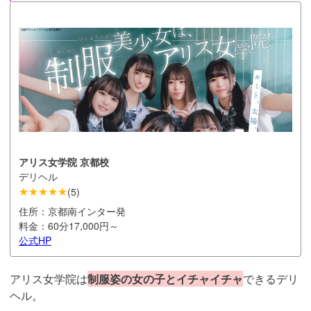
アリス女学院 京都校
デリヘル
★★★★★
(
5
)
住所：
京都南インター発
料金：
60分17,000円～
公式HP
アリス女学院は
制服姿の女の子とイチャイチャ
できるデリ
ヘル。