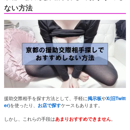
ない方法
援助交際相手を探す方法として、手軽に
掲示板
や
X(旧Twitt
er)
を使ったり、
お店で探す
ケースもあります。
しかし、これらの手段は
あまりおすすめできません
。