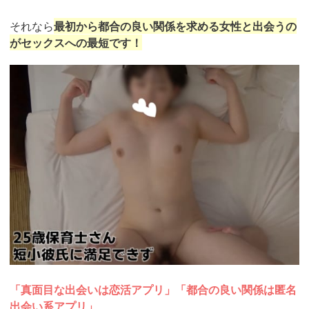
それなら
最初から都合の良い関係を求める女性と出会うの
がセックスへの最短です！
https://pcmax.jp/lp/?
ad_id=rm327007
「真面目な出会いは恋活アプリ」「都合の良い関係は匿名
出会い系アプリ」