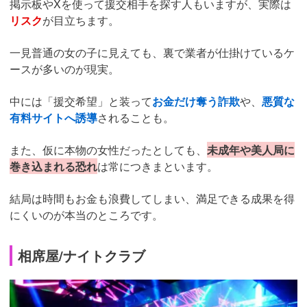
掲示板やXを使って援交相手を探す人もいますが、実際は
リスク
が目立ちます。
一見普通の女の子に見えても、裏で業者が仕掛けているケ
ースが多いのが現実。
中には「援交希望」と装って
お金だけ奪う詐欺
や、
悪質な
有料サイトへ誘導
されることも。
また、仮に本物の女性だったとしても、
未成年や美人局に
巻き込まれる恐れ
は常につきまといます。
結局は時間もお金も浪費してしまい、満足できる成果を得
にくいのが本当のところです。
相席屋/ナイトクラブ