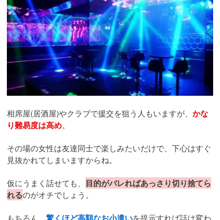
相席屋(居酒屋)やクラブで援交を狙う人もいますが、
かな
り難易度は高め
。
その場の女性は友達同士で楽しみたいだけで、下心はすぐ
見抜かれてしまいますからね。
仮にうまく話せても、
目的がバレればあっさり切り捨てら
れる
のがオチでしょう。
もちろん、
驚くほど高額なお小遣い
を提示すれば話は変わ