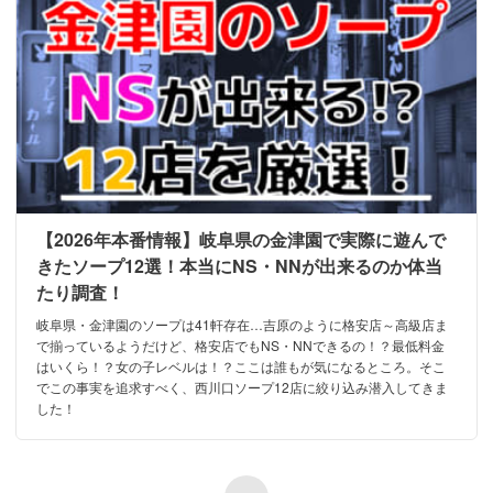
【2026年本番情報】岐阜県の金津園で実際に遊んで
きたソープ12選！本当にNS・NNが出来るのか体当
たり調査！
岐阜県・金津園のソープは41軒存在…吉原のように格安店～高級店ま
で揃っているようだけど、格安店でもNS・NNできるの！？最低料金
はいくら！？女の子レベルは！？ここは誰もが気になるところ。そこ
でこの事実を追求すべく、西川口ソープ12店に絞り込み潜入してきま
した！