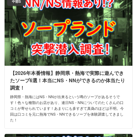
中部S
【2026年本番情報】静岡県・熱海で実際に遊んでき
たソープ6選！本当にNS・NNができるのか体当たり
調査！
静岡県・熱海にはNS・NNが出来るという噂のソープがあるそうで
す！色々な種類のお店があり、連日NS・NNについてのたくさんの口
コミが寄せられています！あまりにも多すぎて真偽のほどは不明。今
回は口コミを元に熱海でNS・NNできるソープを体験調査してきまし
た！