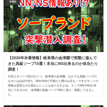
中部S
【2026年本番情報】岐阜県の金津園で実際に遊んで
きた高級ソープ10選！本当にNS出来るのか体当たり
調査！
日本三大ソープ街のひとつ、岐阜県の金津園。なかでも高級ソープの
なかにはほぼ100%、NNやNSが可能だと噂のお店も！ですがネットの
情報は真実なのか疑わしいこともありますよね。そこでNNやNSが本
当にできるのか、金津園の高級ソープ10軒に潜入・調査してきまし
た。