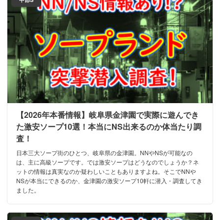
【2026年本番情報】岐阜県金津園で実際に遊んでき
た激安ソープ10選！本当にNS出来るのか体当たり調
査！
日本三大ソープ街のひとつ、岐阜県の金津園。NNやNSが可能なの
は、主に高級ソープです。では激安ソープはどうなのでしょうか？ネ
ットの情報は真実なのか疑わしいこともありますよね。そこでNNや
NSが本当にできるのか、金津園の激安ソープ10軒に潜入・調査してき
ました。