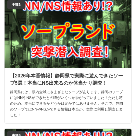
中部S
【2026年本番情報】静岡県で実際に遊んできたソー
プ5選！本当にNS出来るのか体当たり調査！
静岡県には、県内全域にさまざまなソープがあります。静岡のソープ
にはNNやNSができたとの噂がいくつか挙がっていました！ただし噂
のため、本当にできるかどうかは定かではありません。そこで、静岡
のソープではNNやNSができる情報は本当か、実際に利用し調査しま
した！
中部S