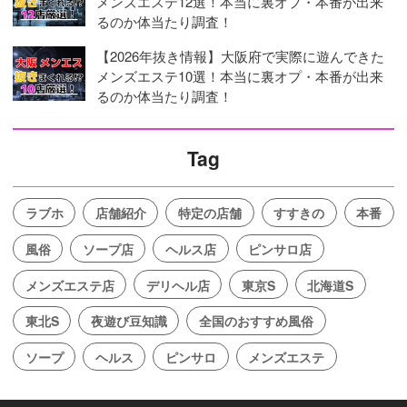
メンズエステ12選！本当に裏オプ・本番が出来
るのか体当たり調査！
【2026年抜き情報】大阪府で実際に遊んできた
メンズエステ10選！本当に裏オプ・本番が出来
るのか体当たり調査！
Tag
ラブホ
店舗紹介
特定の店舗
すすきの
本番
風俗
ソープ店
ヘルス店
ピンサロ店
メンズエステ店
デリヘル店
東京S
北海道S
東北S
夜遊び豆知識
全国のおすすめ風俗
ソープ
ヘルス
ピンサロ
メンズエステ