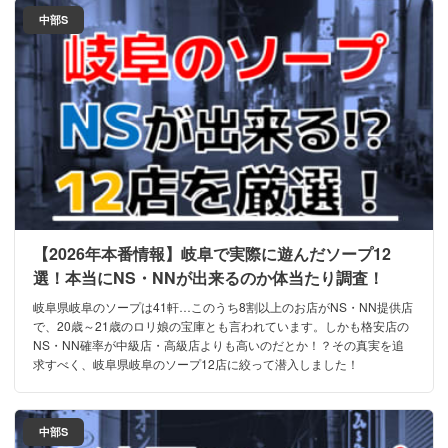
中部S
【2026年本番情報】岐阜で実際に遊んだソープ12
選！本当にNS・NNが出来るのか体当たり調査！
岐阜県岐阜のソープは41軒…このうち8割以上のお店がNS・NN提供店
で、20歳～21歳のロリ娘の宝庫とも言われています。しかも格安店の
NS・NN確率が中級店・高級店よりも高いのだとか！？その真実を追
求すべく、岐阜県岐阜のソープ12店に絞って潜入しました！
中部S