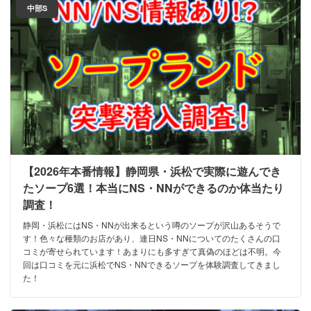
中部S
【2026年本番情報】静岡県・浜松で実際に遊んでき
たソープ6選！本当にNS・NNができるのか体当たり
調査！
静岡・浜松にはNS・NNが出来るという噂のソープが沢山あるそうで
す！色々な種類のお店があり、連日NS・NNについてのたくさんの口
コミが寄せられています！あまりにも多すぎて真偽のほどは不明。今
回は口コミを元に浜松でNS・NNできるソープを体験調査してきまし
た！