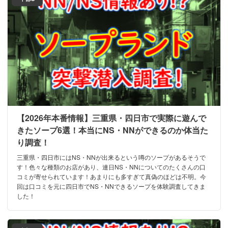
【2026年本番情報】三重県・四日市で実際に遊んで
きたソープ6選！本当にNS・NNができるのか体当た
り調査！
三重県・四日市にはNS・NNが出来るという噂のソープがあるそうで
す！色々な種類のお店があり、連日NS・NNについてのたくさんの口
コミが寄せられています！あまりにも多すぎて真偽のほどは不明。今
回は口コミを元に四日市でNS・NNできるソープを体験調査してきま
した！