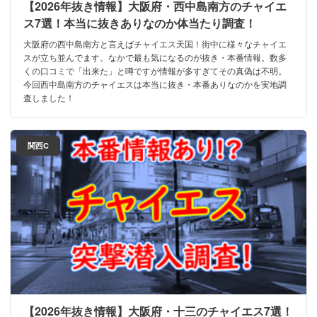
【2026年抜き情報】大阪府・西中島南方のチャイエ
ス7選！本当に抜きありなのか体当たり調査！
大阪府の西中島南方と言えばチャイエス天国！街中に様々なチャイエ
スが立ち並んでます。なかで最も気になるのが抜き・本番情報。数多
くの口コミで「出来た」と噂ですが情報が多すぎてその真偽は不明。
今回西中島南方のチャイエスは本当に抜き・本番ありなのかを実地調
査しました！
関西C
【2026年抜き情報】大阪府・十三のチャイエス7選！