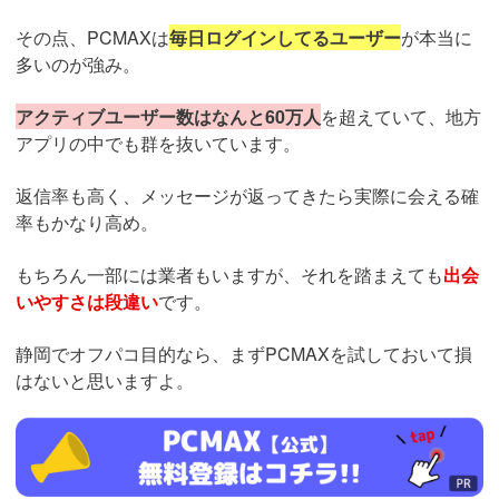
その点、PCMAXは
毎日ログインしてるユーザー
が本当に
多いのが強み。
アクティブユーザー数はなんと60万人
を超えていて、地方
アプリの中でも群を抜いています。
返信率も高く、メッセージが返ってきたら実際に会える確
率もかなり高め。
もちろん一部には業者もいますが、それを踏まえても
出会
いやすさは段違い
です。
静岡でオフパコ目的なら、まずPCMAXを試しておいて損
はないと思いますよ。
https://pcmax.jp/lp/?
ad_id=rm327007