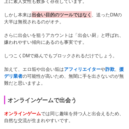
上に素人女性も数多く存在しています。
しかし本来は
出会い目的のツールではなく
、送ったDMの
大半は無視されるのがオチ。
さらに出会いを狙うアカウントは「出会い厨」と呼ばれ、
嫌われやすい傾向にあるのも事実です。
しつこくDMで絡んでもブロックされるだけでしょう。
加えて、エロ垢や出会い垢は
アフィリエイター
や
詐欺
、
援
デリ業者
の可能性が高いため、無闇に手を出さないのが無
難だと思いますよ。
オンラインゲームで出会う
オンラインゲーム
では同じ趣味を持つ人と出会えるため、
自然な交流が生まれやすいです。