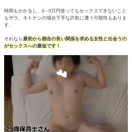
時間もかかるし、2∼3万円使ってもセックスできないこと
もザラ。ネトナンの場合下手な詐欺に遭う可能性もありま
す。
それなら
最初から都合の良い関係を求める女性と出会うの
がセックスへの最短です！
https://pcmax.jp/lp/?
ad_id=rm327007