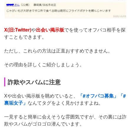
引用：
https://sehubi.com/area/%E9%9D%99%E5%B2%A1/
X(旧:Twitter)
や
出会い掲示板
でを使ってオフパコ相手を探
すこともできます。
ただし、これらの方法は正直おすすめできません。
その理由を詳しくご紹介しましょう。
詐欺やスパムに注意
Xや出会い掲示板を眺めていると、
「#オフパコ募集」「#
裏垢女子」
なんてタグをよく見かけますよね。
一見すると簡単に会えそうな雰囲気ですが、その裏には詐
欺やスパムがゴロゴロ潜んでいます。