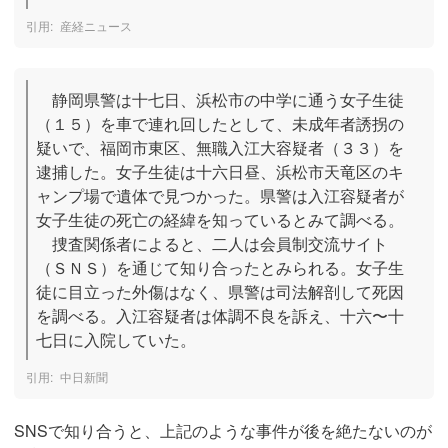
産経ニュース
　静岡県警は十七日、浜松市の中学に通う女子生徒
（１５）を車で連れ回したとして、未成年者誘拐の
疑いで、福岡市東区、無職入江大容疑者（３３）を
逮捕した。女子生徒は十六日昼、浜松市天竜区のキ
ャンプ場で遺体で見つかった。県警は入江容疑者が
女子生徒の死亡の経緯を知っているとみて調べる。

　捜査関係者によると、二人は会員制交流サイト
（ＳＮＳ）を通じて知り合ったとみられる。女子生
徒に目立った外傷はなく、県警は司法解剖して死因
を調べる。入江容疑者は体調不良を訴え、十六〜十
七日に入院していた。
中日新聞
SNSで知り合うと、上記のような事件が後を絶たないのが