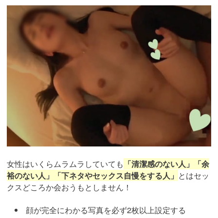
https://pcmax.jp/lp/?
ad_id=rm327007
女性はいくらムラムラしていても
「清潔感のない人」「余
裕のない人」「下ネタやセックス自慢をする人」
とはセッ
クスどころか会おうもとしません！
顔が完全にわかる写真を必ず2枚以上設定する