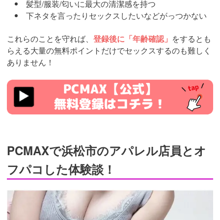
髪型/服装/匂いに最大の清潔感を持つ
下ネタを言ったりセックスしたいなどがっつかない
これらのことを守れば、
登録後に「年齢確認」
をするとも
らえる大量の無料ポイントだけでセックスするのも難しく
ありません！
https://pcmax.jp/lp/?
ad_id=rm327007
PCMAXで浜松市のアパレル店員とオ
フパコした体験談！