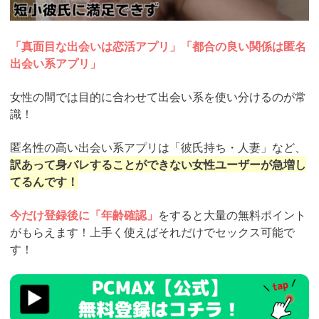
「真面目な出会いは恋活アプリ」「都合の良い関係は匿名
出会い系アプリ」
女性の間では目的に合わせて出会い系を使い分けるのが常
識！
匿名性の高い出会い系アプリは「彼氏持ち・人妻」など、
訳あって身バレすることができない女性ユーザーが急増し
てるんです！
今だけ登録後に「年齢確認」
をすると大量の無料ポイント
がもらえます！上手く使えばそれだけでセックス可能で
す！
https://pcmax.jp/lp/?
ad_id=rm327007