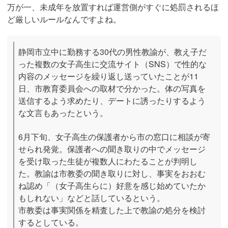
万が一、未成年を放置すれば運営側がすぐに処罰されるほ
ど厳しいルールなんですよね。
静岡市立中に勤務する30代の男性教諭が、教え子だ
った複数の女子高生に交流サイト（SNS）で性的な
内容のメッセージを繰り返し送っていたことが11
日、市教育委員会への取材で分かった。体の写真を
送信するよう求めたり、デートに誘ったりするよう
な文言もあったという。

6月下旬、女子高生の保護者から市の窓口に相談が寄
せられ発覚。保護者への聞き取りの中でメッセージ
を受け取った生徒が複数人にわたることが判明し
た。教諭は市教委の聞き取りに対し、事実をおおむ
ね認め「（女子高生らに）好意を感じ始めていたか
もしれない」などと話しているという。

市教委は事実関係を精査した上で教諭の処分を検討
するとしている。