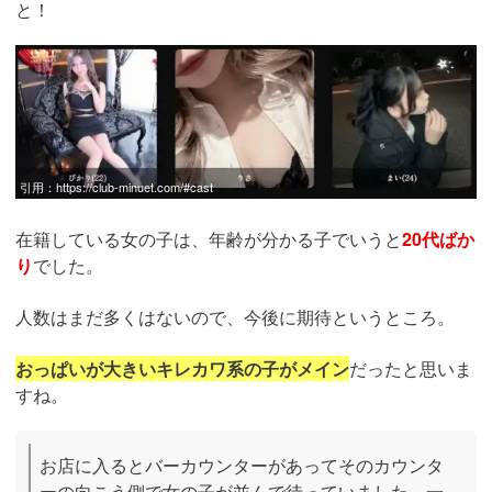
と！
引用：
https://club-minuet.com/#cast
在籍している女の子は、年齢が分かる子でいうと
20代ばか
り
でした。
人数はまだ多くはないので、今後に期待というところ。
おっぱいが大きいキレカワ系の子がメイン
だったと思いま
すね。
お店に入るとバーカウンターがあってそのカウンタ
ーの向こう側で女の子が並んで待っていました。一