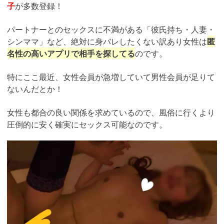
子
が多数登録！
パートナーとのセックスに不満がある「彼氏持ち・人妻・
シンママ」など、絶対に身バレしたくない訳あり女性は
匿
名性の高いアプリで相手を探してる
のです。
特にここ最近、女性会員が急増していて男性会員が足りて
ないんだとか！
女性も都合の良い関係を求めているので、風俗に行くより
圧倒的に安く確実にセックス可能なのです。
https://pcmax.jp/lp/?
ad_id=rm327007