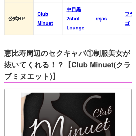
中目黒
Club
フラ
公式HP
2shot
rejas
Minuet
ゴ
Lounge
恵比寿周辺のセクキャバ①制服美女が
抜いてくれる！？【Club Minuet(クラ
ブミヌエット)】