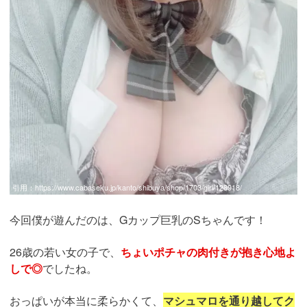
引用：
https://www.cabaseku.jp/kanto/shibuya/shop/1703/girl/128918/
今回僕が遊んだのは、Gカップ巨乳のSちゃんです！
26歳の若い女の子で、
ちょいポチャの肉付きが抱き心地よ
しで◎
でしたね。
おっぱいが本当に柔らかくて、
マシュマロを通り越してク