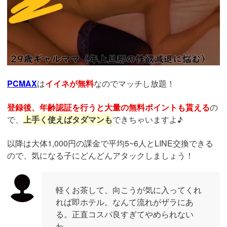
PCMAX
は
イイネが無料
なのでマッチし放題！
登録後、年齢認証を行うと大量の無料ポイントも貰える
の
で、
上手く使えばタダマンも
できちゃいますよ♪
以降は大体1,000円の課金で平均5~6人とLINE交換できる
ので、気になる子にどんどんアタックしましょう！
軽くお茶して、向こうが気に入ってくれ
れば即ホテル。なんて流れがザラにあ
る。正直コスパ良すぎてやめられない
わ。