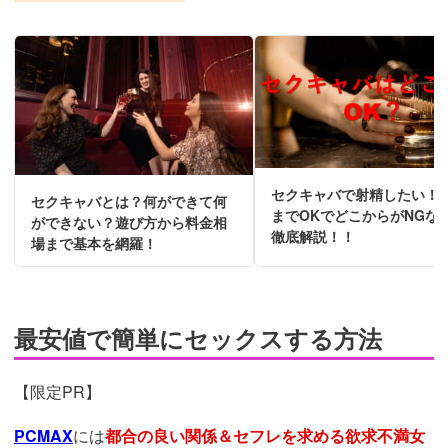
セクキャバで射精したい！
セクキャバとは？何ができて何
までOKでどこからがNGな
ができない？遊び方から料金相
徹底解説！！
場まで基本を網羅！
最安値で簡単にセックスする方法
【限定PR】
PCMAX
には
都合の良い関係＆セフレを求める欲求不満女