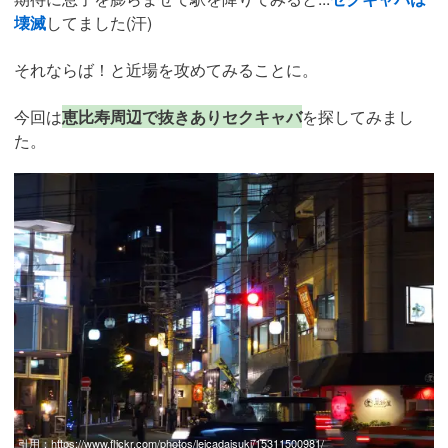
壊滅
してました(汗)
それならば！と近場を攻めてみることに。
今回は
恵比寿周辺で抜きありセクキャバ
を探してみまし
た。
引用：
https://www.flickr.com/photos/leicadaisuki/15311500981/