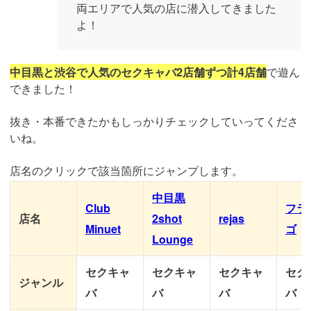
両エリアで人気の店に潜入してきました
よ！
中目黒と渋谷で人気のセクキャバ2店舗ずつ計4店舗
で遊ん
できました！
抜き・本番できたかもしっかりチェックしていってくださ
いね。
店名のクリックで該当箇所にジャンプします。
中目黒
Club
フラ
店名
2shot
rejas
Minuet
ゴ
Lounge
セクキャ
セクキャ
セクキャ
セク
ジャンル
バ
バ
バ
バ