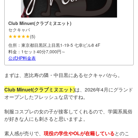
Club Minuet(クラブミヌエット)
セクキャバ
★★★★★
(
5
)
住所：
東京都目黒区上目黒1-19-5 七幸ビル8 4F
料金：
1セット40分7,000円～
公式HP
料金表
まずは、恵比寿の隣・中目黒にあるセクキャバから。
Club Minuet(クラブミヌエット)
は、2026年4月にグランド
オープンしたフレッシュな店ですね。
制服コスプレの女の子が接客してくれるので、学園系風俗
が好きな人にも刺さると思いますよ。
素人感が売りで、
現役の学生やOLが在籍している
とのこ