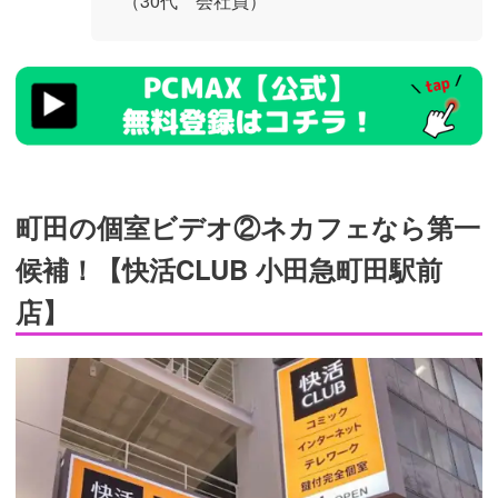
（30代 会社員）
https://pcmax.jp/lp/?
ad_id=rm327007
町田の個室ビデオ②ネカフェなら第一
候補！【快活CLUB 小田急町田駅前
店】