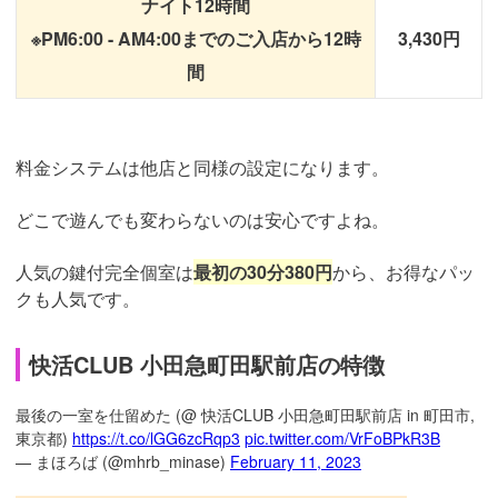
ナイト12時間
※PM6:00 - AM4:00までのご入店から12時
3,430円
間
料金システムは他店と同様の設定になります。
どこで遊んでも変わらないのは安心ですよね。
人気の鍵付完全個室は
最初の30分380円
から、お得なパッ
クも人気です。
快活CLUB 小田急町田駅前店の特徴
最後の一室を仕留めた (@ 快活CLUB 小田急町田駅前店 in 町田市,
東京都)
https://t.co/lGG6zcRqp3
pic.twitter.com/VrFoBPkR3B
— まほろば (@mhrb_minase)
February 11, 2023