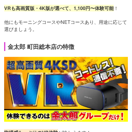
VRも高画質版・4K版が選べて、1,100円〜体験可能
！
他にもモーニングコースやNETコースあり、用途に応じて
選びましょう。
金太郎 町田総本店の特徴
引用：
https://kin-v.jp/shop/shopinfo.php?id=542#course