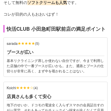
そして無料の
ソフトクリームも人気
です。
コレが目的の人もおおいはず！
快活CLUB 小田急町田駅前店の満足ポイント
★★★★★
sarada
(
5
)
ブースが広い
基本リクライニング席しか使わない自分ですが、今まで利用し
た店舗の中で一番ブースが広いかも。
また、通路とブースの仕
切りが非常に高く、まず中を覗かれることはない。
★★★★☆
Koichi
(
4
)
店員さんも多くて安心
地下のせいか、ドコモの電波全く入らずスマホの会員証出すの
が一苦労。それもあってかチェックイン端末が全くなくて店員