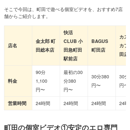
そこで今回は、町田で遊べる個室ビデオを、おすすめ7店
舗からご紹介します。
快活
カス
金太郎 町
CLUB 小
BAGUS
店名
カフ
田総本店
田急町田
町田店
田店
駅前店
90分
最初の30
30分380
30分
料金
1,100
分380
円〜
円〜
円〜
円〜
営業時間
24時間
24時間
24時間
24
町田の個室ビデオ①安定のエロ専門