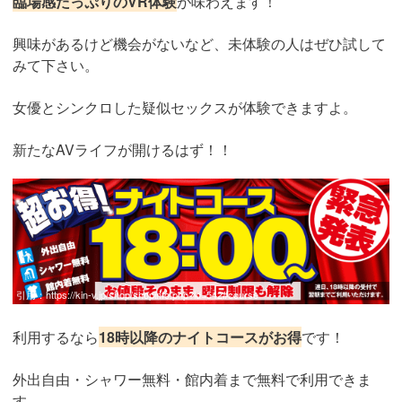
臨場感たっぷりのVR体験
が味わえます！
興味があるけど機会がないなど、未体験の人はぜひ試して
みて下さい。
女優とシンクロした疑似セックスが体験できますよ。
新たなAVライフが開けるはず！！
引用：
https://kin-v.jp/shop/shopinfo.php?id=542#course
利用するなら
18時以降のナイトコースがお得
です！
外出自由・シャワー無料・館内着まで無料で利用できま
す。