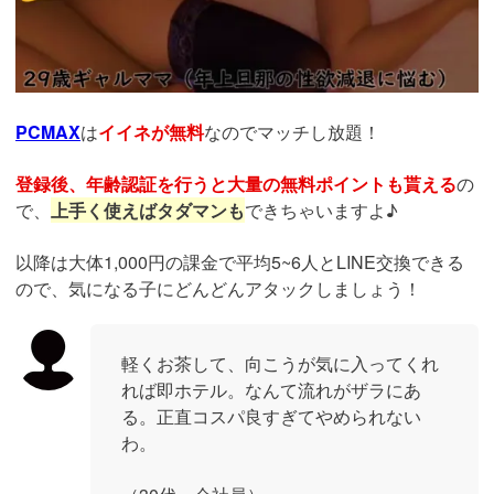
PCMAX
は
イイネが無料
なのでマッチし放題！
登録後、年齢認証を行うと大量の無料ポイントも貰える
の
で、
上手く使えばタダマンも
できちゃいますよ♪
以降は大体1,000円の課金で平均5~6人とLINE交換できる
ので、気になる子にどんどんアタックしましょう！
軽くお茶して、向こうが気に入ってくれ
れば即ホテル。なんて流れがザラにあ
る。正直コスパ良すぎてやめられない
わ。