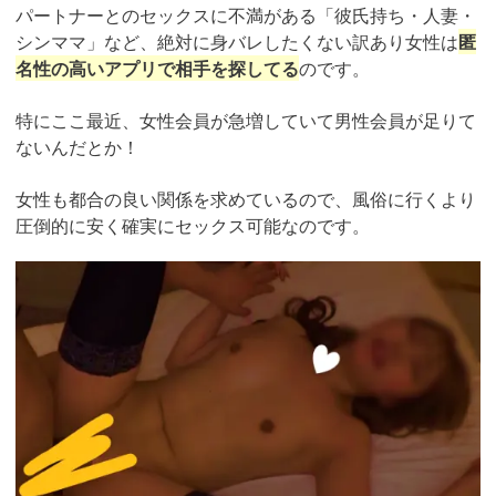
パートナーとのセックスに不満がある「彼氏持ち・人妻・
シンママ」など、絶対に身バレしたくない訳あり女性は
匿
名性の高いアプリで相手を探してる
のです。
特にここ最近、女性会員が急増していて男性会員が足りて
ないんだとか！
女性も都合の良い関係を求めているので、風俗に行くより
圧倒的に安く確実にセックス可能なのです。
https://pcmax.jp/lp/?
ad_id=rm327007