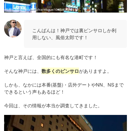
引用：
https://4travel.jp/travelogue/10451625
こんばんは！神戸では裏ピンサロしか利
用しない、風俗太郎です！
神戸と言えば、全国的にも有名な港町です！
そんな神戸には、
数多くのピンサロ
がありますよ。
しかも、なかには本番(基盤)・店外デートやNN、NSまで
できるという声もあるほど！
今回は、その情報が本当か調査してきました。