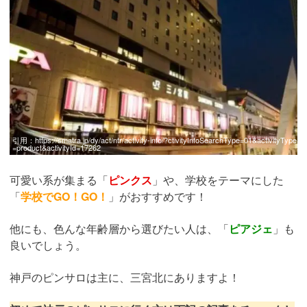
引用：
https://smatra.jp/dy/act/ntr/activity-info/?ctivityInfoSearchType=01&activityType
=product&activityId=17262
可愛い系が集まる「
ピンクス
」や、学校をテーマにした
「
学校でGO！GO！
」がおすすめです！
他にも、色んな年齢層から選びたい人は、「
ピアジェ
」も
良いでしょう。
神戸のピンサロは主に、三宮北にありますよ！