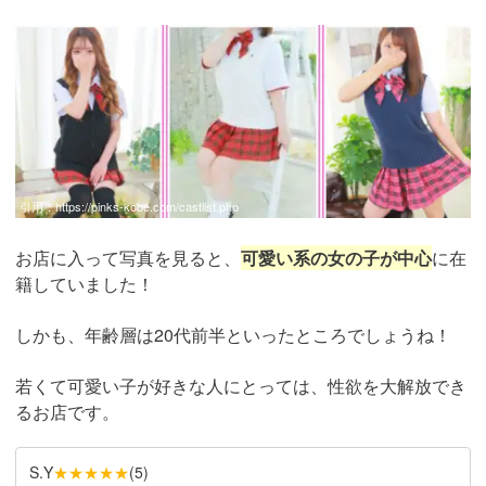
引用：
https://pinks-kobe.com/castlist.php
お店に入って写真を見ると、
可愛い系の女の子が中心
に在
籍していました！
しかも、年齢層は20代前半といったところでしょうね！
若くて可愛い子が好きな人にとっては、性欲を大解放でき
るお店です。
★★★★★
S.Y
(
5
)