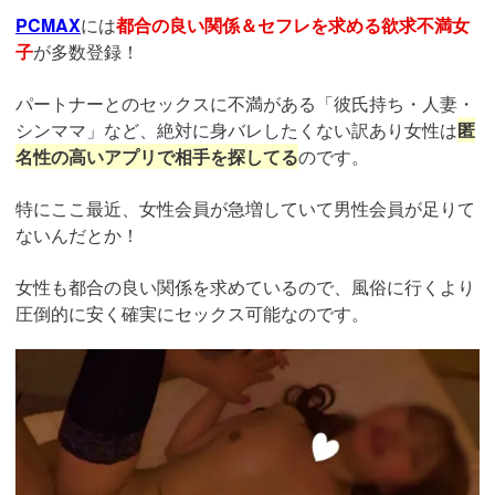
PCMAX
には
都合の良い関係＆セフレを求める欲求不満女
子
が多数登録！
パートナーとのセックスに不満がある「彼氏持ち・人妻・
シンママ」など、絶対に身バレしたくない訳あり女性は
匿
名性の高いアプリで相手を探してる
のです。
特にここ最近、女性会員が急増していて男性会員が足りて
ないんだとか！
女性も都合の良い関係を求めているので、風俗に行くより
圧倒的に安く確実にセックス可能なのです。
https://pcmax.jp/lp/?
ad_id=rm327007