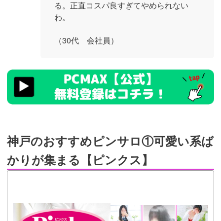
る。正直コスパ良すぎてやめられない
わ。
（30代 会社員）
https://pcmax.jp/lp/?
ad_id=rm327007
神戸のおすすめピンサロ①可愛い系ば
かりが集まる【ピンクス】