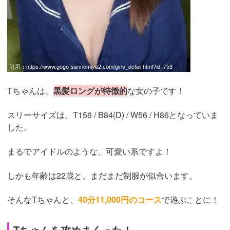
引用：
https://www.gogo-sannomiya2.com/girls_detail.html?id=753
Tちゃんは、
黒髪ロングが特徴的
な女の子です！
スリーサイズは、T156 / B84(D) / W56 / H86となっていま
した。
まるでアイドルのような、可愛い系ですよ！
しかも年齢は22歳と、まだまだ制服が似合います。
そんなTちゃんと、
40分11,000円のコース
で遊ぶことに！
Tちゃんを攻めまくった！