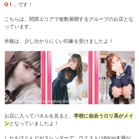
O！
」です！
こちらは、関西エリアで複数展開するグループのお店とな
っています。
外観は、少し分かりにくい印象を受けましたよ！
引用：
https://www.gogo-sannomiya2.com/girls.html
お店に入ってパネルを見ると、
学校に似合うロリ系がメイ
ン
となっていましたよ！
しかもほとんどがスレンダーで、ウエストは60cm未満が