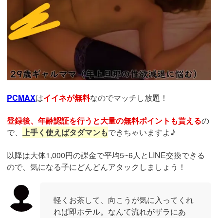
PCMAX
は
イイネが無料
なのでマッチし放題！
登録後、年齢認証を行うと大量の無料ポイントも貰える
の
で、
上手く使えばタダマンも
できちゃいますよ♪
以降は大体1,000円の課金で平均5~6人とLINE交換できる
ので、気になる子にどんどんアタックしましょう！
軽くお茶して、向こうが気に入ってくれ
れば即ホテル。なんて流れがザラにあ