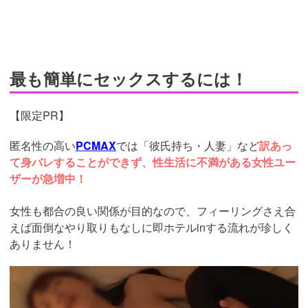
最も簡単にセックスするには！
【限定PR】
匿名性の高い
PCMAX
では「彼氏持ち・人妻」など
訳あっ
て身バレすることができず、性生活に不満がある女性ユー
ザーが急増中！
女性も都合の良い関係が目的なので、フィーリングさえ合
えば面倒なやり取りもなしに即ホテルinする流れが珍しく
ありません！
https://pcmax.jp/lp/?
ad_id=rm327007