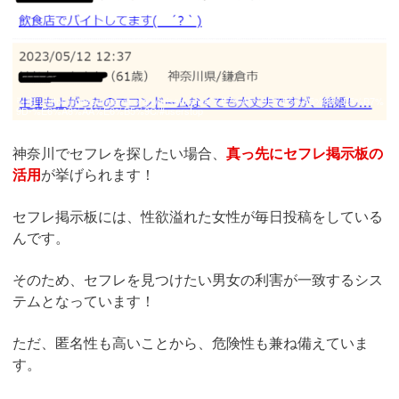
引用：
https://gazou-mania.org/warisefu/area/%E7%A5%9E%E5%A5%88%E5%B7%
9D-%E6%A8%AA%E6%B5%9C/#userstop
神奈川でセフレを探したい場合、
真っ
先にセフレ掲示板の
活用
が挙げられます！
セフレ掲示板には、性欲溢れた女性が毎日投稿をしている
んです。
そのため、セフレを見つけたい男女の利害が一致するシス
テムとなっています！
ただ、匿名性も高いことから、危険性も兼ね備えていま
す。