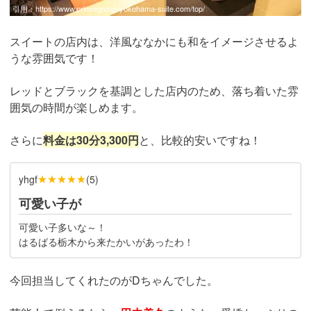
引用：
https://www.princegroup-yokohama-suite.com/top/
スイートの店内は、洋風ななかにも和をイメージさせるよ
うな雰囲気です！
レッドとブラックを基調とした店内のため、落ち着いた雰
囲気の時間が楽しめます。
さらに
料金は30分3,300円
と、比較的安いですね！
★★★★★
yhgf
(
5
)
可愛い子が
可愛い子多いな～！
はるばる栃木から来たかいがあったわ！
今回担当してくれたのがDちゃんでした。