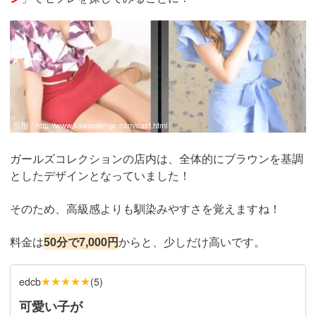
引用：
http://www.kawasaki-gc.com/cast.html
ガールズコレクションの店内は、全体的にブラウンを基調
としたデザインとなっていました！
そのため、高級感よりも馴染みやすさを覚えますね！
料金は
50分で7,000円
からと、少しだけ高いです。
★★★★★
edcb
(
5
)
可愛い子が