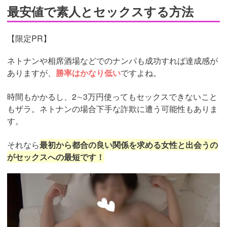
最安値で素人とセックスする方法
【限定PR】
ネトナンや相席酒場などでのナンパも成功すれば達成感が
ありますが、
勝率はかなり低い
ですよね。
時間もかかるし、2∼3万円使ってもセックスできないこと
もザラ。ネトナンの場合下手な詐欺に遭う可能性もありま
す。
それなら
最初から都合の良い関係を求める女性と出会うの
がセックスへの最短です！
https://pcmax.jp/lp/?
ad_id=rm327007