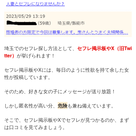
引用：
https://gazou-mania.org/warisefu/area/%E5%9F%BC%E7%8E%89/#userstop
埼玉でのセフレ探し方法として、
セフレ掲示板やX（旧Twi
tter）
が挙げられます！
セフレ掲示板やXには、毎日のように性欲を持て余した女
性が投稿しています。
そのため、好きな女の子にメッセージが送り放題！
しかし匿名性が高い分、
危険
も兼ね備えています。
そこで、セフレ掲示板やXでセフレが見つかるのか、まず
は口コミを見てみましょう。