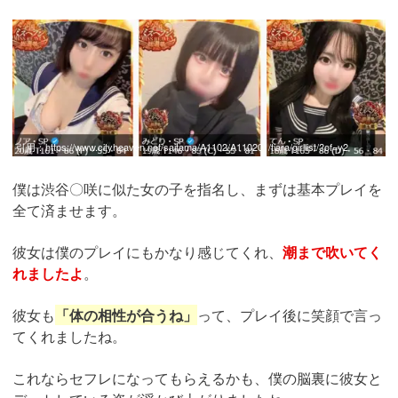
引用：
https://www.cityheaven.net/saitama/A1102/A110201/tiara/girllist/?of=y2
僕は渋谷〇咲に似た女の子を指名し、まずは基本プレイを
全て済ませます。
彼女は僕のプレイにもかなり感じてくれ、
潮まで吹いてく
れましたよ
。
彼女も
「体の相性が合うね」
って、プレイ後に笑顔で言っ
てくれましたね。
これならセフレになってもらえるかも、僕の脳裏に彼女と