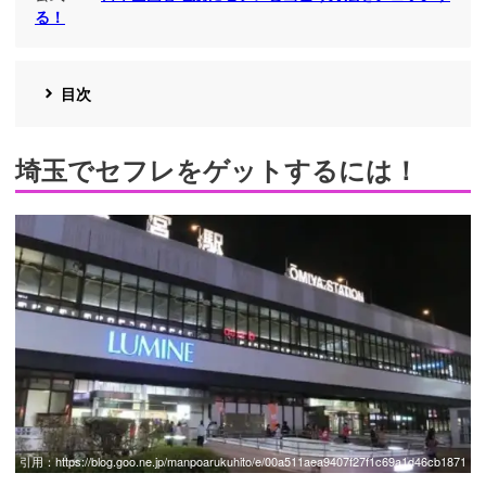
る！
目次
埼玉でセフレをゲットするには！
引用：
https://blog.goo.ne.jp/manpoarukuhito/e/00a511aea9407f27f1c69a1d46cb1871