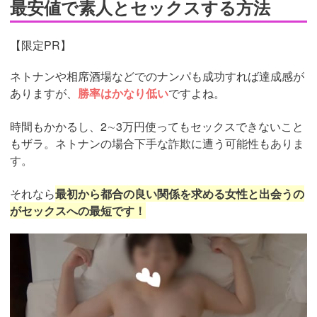
最安値で素人とセックスする方法
【限定PR】
ネトナンや相席酒場などでのナンパも成功すれば達成感が
ありますが、
勝率はかなり低い
ですよね。
時間もかかるし、2∼3万円使ってもセックスできないこと
もザラ。ネトナンの場合下手な詐欺に遭う可能性もありま
す。
それなら
最初から都合の良い関係を求める女性と出会うの
がセックスへの最短です！
https://pcmax.jp/lp/?
ad_id=rm327007