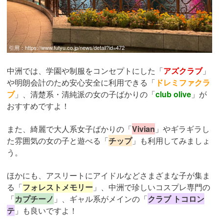
引用：
https://www.futyu.co.jp/news/detail?id=472
中洲では、学園や制服をコンセプトにした「
アズクラブ
」
や明朗会計のため安心安全に利用できる「
ドレミファクラ
ブ
」、清楚系・清純派の女の子ばかりの「
club olive
」が
おすすめですよ！
また、綺麗で大人系女子ばかりの「
Vivian
」やギラギラし
た雰囲気の女の子と遊べる「
チップ
」も利用してみましょ
う。
ほかにも、アスリートにアイドルなどさまざまな子が集ま
る「
フォレストメモリー
」、中洲で珍しいコスプレ専門の
「
カプチーノ
」、ギャル系がメインの「
クラブ トコロン
テ
」も良いですよ！