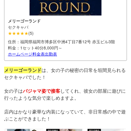
メリーゴーランド
セクキャバ
★★★★★
(
5
)
住所：
福岡県福岡市博多区中洲4丁目7番12号 赤玉ビル3階
料金：
1セット40分8,000円～
ホームページ
料金表
出勤表
メリーゴーランド
は、女の子の秘密の日常を垣間見られる
セクキャバでした！
女の子は
パジャマ姿で接客
してくれ、彼女の部屋に遊びに
行ったような気分で楽しめますよ。
店内はかなり豪華な内装になっていて、非日常感の中で遊
ぶことができました！