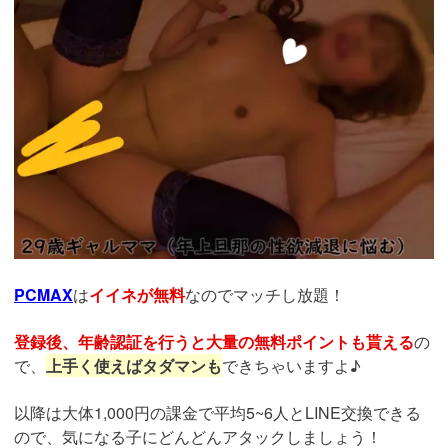
PCMAX
は
イイネが無料
なのでマッチし放題！
登録後、年齢認証を行うと大量の無料ポイントも貰える
の
で、
上手く使えばタダマンも
できちゃいますよ♪
以降は大体1,000円の課金で平均5~6人とLINE交換できる
ので、気になる子にどんどんアタックしましょう！