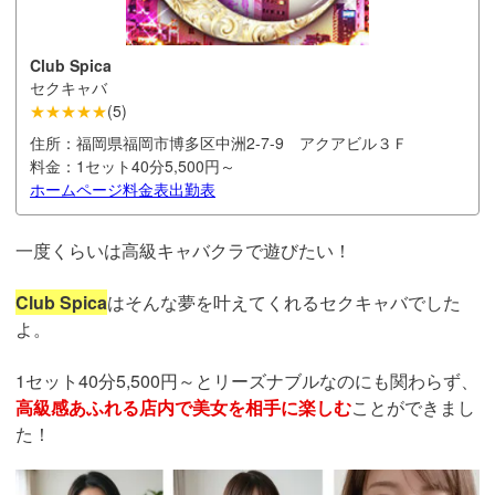
Club Spica
セクキャバ
★★★★★
(
5
)
住所：
福岡県福岡市博多区中洲2-7-9 アクアビル３Ｆ
料金：
1セット40分5,500円～
ホームページ
料金表
出勤表
一度くらいは高級キャバクラで遊びたい！
Club Spica
はそんな夢を叶えてくれるセクキャバでした
よ。
1セット40分5,500円～とリーズナブルなのにも関わらず、
高級感あふれる店内で美女を相手に楽しむ
ことができまし
た！