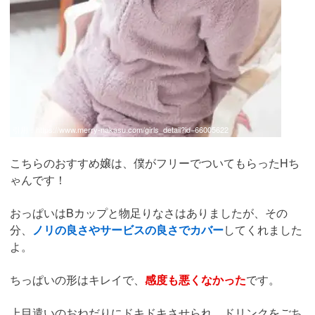
引用：
https://www.merry-nakasu.com/girls_detail?id=66005622
こちらのおすすめ嬢は、僕がフリーでついてもらったHち
ゃんです！
おっぱいはBカップと物足りなさはありましたが、その
分、
ノリの良さやサービスの良さでカバー
してくれました
よ。
ちっぱいの形はキレイで、
感度も悪くなかった
です。
上目遣いのおねだりにドキドキさせられ、ドリンクをごち