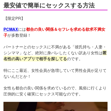
最安値で簡単にセックスする方法
【限定PR】
PCMAX
には
都合の良い関係＆セフレを求める欲求不満女
子
が多数登録！
パートナーとのセックスに不満がある「彼氏持ち・人妻・
シンママ」など、絶対に身バレしたくない訳あり女性は
匿
名性の高いアプリで相手を探してる
のです。
特にここ最近、女性会員が急増していて男性会員が足りて
ないんだとか！
女性も都合の良い関係を求めているので、風俗に行くより
圧倒的に安く確実にセックス可能なのです。
https://pcmax.jp/lp/?
ad_id=rm327007