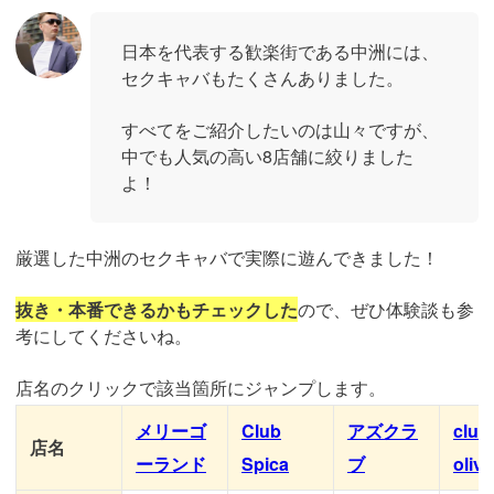
日本を代表する歓楽街である中洲には、
セクキャバもたくさんありました。
すべてをご紹介したいのは山々ですが、
中でも人気の高い8店舗に絞りました
よ！
厳選した中洲のセクキャバで実際に遊んできました！
抜き・本番できるかもチェックした
ので、ぜひ体験談も参
考にしてくださいね。
店名のクリックで該当箇所にジャンプします。
メリーゴ
Club
アズクラ
club
店名
ーランド
Spica
ブ
olive