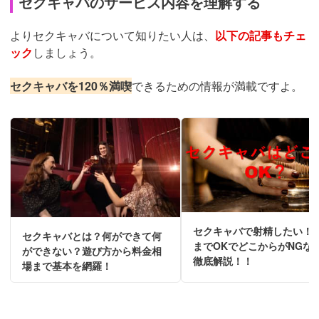
セクキャバのサービス内容を理解する
よりセクキャバについて知りたい人は、
以下の記事もチェ
ック
しましょう。
セクキャバを120％満喫
できるための情報が満載ですよ。
セクキャバで射精したい！
セクキャバとは？何ができて何
までOKでどこからがNGな
ができない？遊び方から料金相
徹底解説！！
場まで基本を網羅！