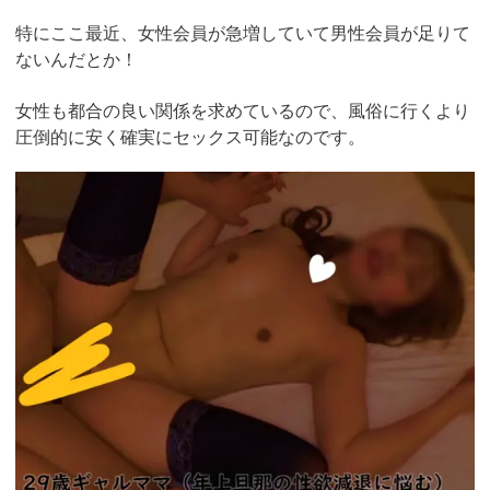
特にここ最近、女性会員が急増していて男性会員が足りて
ないんだとか！
女性も都合の良い関係を求めているので、風俗に行くより
圧倒的に安く確実にセックス可能なのです。
https://pcmax.jp/lp/?
ad_id=rm327007