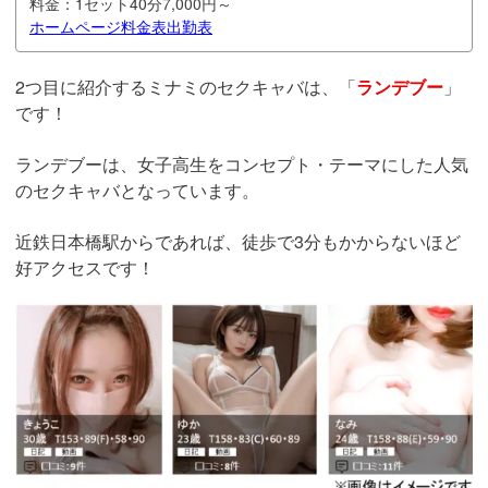
料金：
1セット40分7,000円～
ホームページ
料金表
出勤表
2つ目に紹介するミナミのセクキャバは、「
ランデブー
」
です！
ランデブーは、女子高生をコンセプト・テーマにした人気
のセクキャバとなっています。
近鉄日本橋駅からであれば、徒歩で3分もかからないほど
好アクセスです！