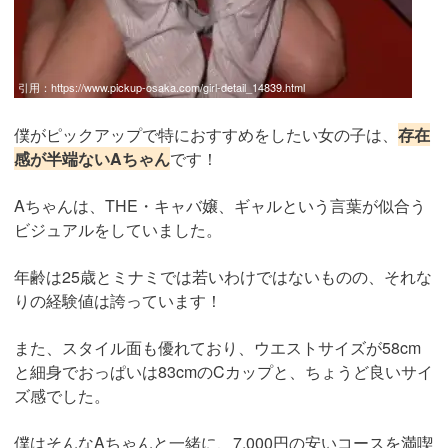
引用：
https://www.pickup-osaka.com/girl-detail_14839.html
僕がピックアップで特におすすめをしたい女の子は、
存在
感が半端ないAちゃん
です！
Aちゃんは、THE・キャバ嬢、ギャルという言葉が似合う
ビジュアルをしていました。
年齢は25歳とミナミでは若いわけではないものの、それな
りの経験値は誇っています！
また、スタイル面も優れており、ウエストサイズが58cm
と細身でおっぱいは83cmのCカップと、ちょうど良いサイ
ズ感でした。
僕はそんなAちゃんと一緒に、7,000円の安いコースを満喫