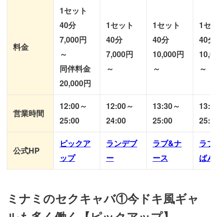
1セット
40分
1セット
1セット
1セ
7,000円
40分
40分
40分
料金
～
7,000円
10,000円
10,
同伴料金
～
～
～
20,000円
12:00～
12:00～
13:30～
13:
営業時間
25:00
24:00
25:00
25:0
ピックア
ランデブ
ラブ&ナ
ラブ
公式HP
ップ
ー
ース
ばん
ミナミのセクキャバ①今ドキ風ギャ
ルも多く働く【ピックアップ】