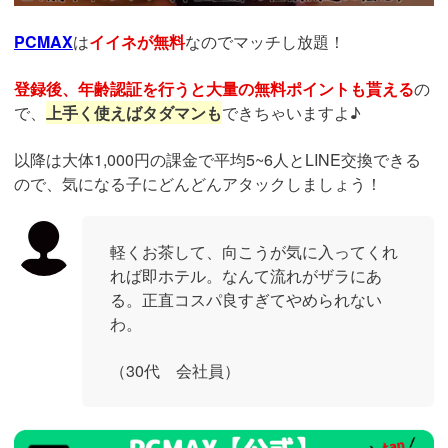
PCMAX
は
イイネが無料
なのでマッチし放題！
登録後、年齢認証を行うと大量の無料ポイントも貰える
の
で、
上手く使えばタダマンも
できちゃいますよ♪
以降は大体1,000円の課金で平均5~6人とLINE交換できる
ので、気になる子にどんどんアタックしましょう！
軽くお茶して、向こうが気に入ってくれ
れば即ホテル。なんて流れがザラにあ
る。正直コスパ良すぎてやめられない
わ。
（30代 会社員）
https://pcmax.jp/lp/?