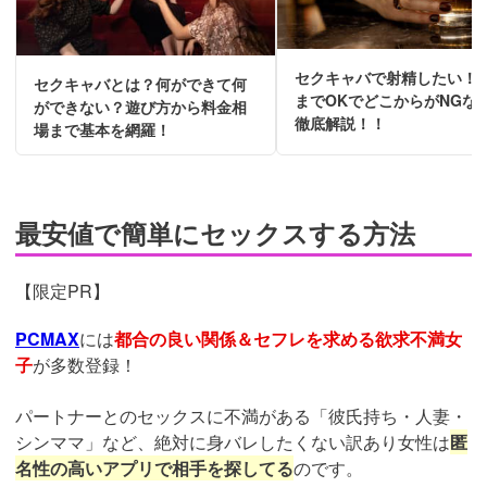
セクキャバで射精したい！
セクキャバとは？何ができて何
までOKでどこからがNGな
ができない？遊び方から料金相
徹底解説！！
場まで基本を網羅！
最安値で簡単にセックスする方法
【限定PR】
PCMAX
には
都合の良い関係＆セフレを求める欲求不満女
子
が多数登録！
パートナーとのセックスに不満がある「彼氏持ち・人妻・
シンママ」など、絶対に身バレしたくない訳あり女性は
匿
名性の高いアプリで相手を探してる
のです。