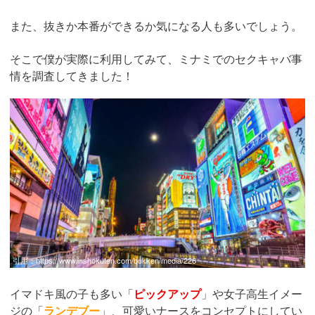
また、抜きか本番ができるか気になる人も多いでしょう。
そこで僕が実際に利用してみて、ミナミでのセクキャバ事
情を調査してきました！
引用：
https://www.inshokuten.com/bukken/media/226
イマドキ風の子も多い「
ピックアップ
」や女子高生イメー
ジの「
ランデブー
」、可愛いナースをコンセプトにしてい