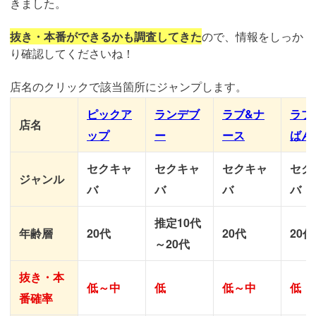
きました。
抜き・本番ができるかも調査してきた
ので、情報をしっか
り確認してくださいね！
店名のクリックで該当箇所にジャンプします。
ピックア
ランデブ
ラブ&ナ
ラブ
店名
ップ
ー
ース
ばん
セクキャ
セクキャ
セクキャ
セク
ジャンル
バ
バ
バ
バ
推定10代
年齢層
20代
20代
20代
～20代
抜き・本
低～中
低
低～中
低
番確率