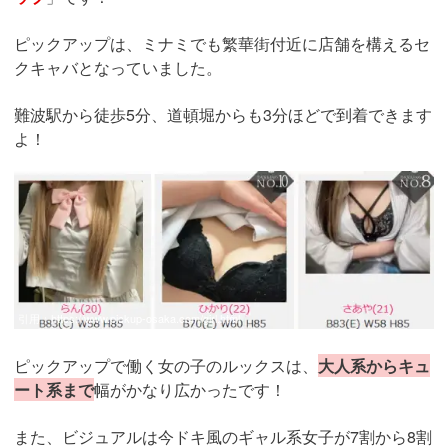
ピックアップは、ミナミでも繁華街付近に店舗を構えるセ
クキャバとなっていました。
難波駅から徒歩5分、道頓堀からも3分ほどで到着できます
よ！
引用：
https://www.pickup-osaka.com/girl.html
ピックアップで働く女の子のルックスは、
大人系からキュ
ート系まで
幅がかなり広かったです！
また、ビジュアルは今ドキ風のギャル系女子が7割から8割