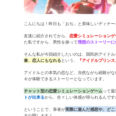
引用：
【公式】アイドルプリンス・X
こんにちは！昨日も「おぢ」と美味しいディナー
友達に紹介されてから、
恋愛シミュレーションゲ
た私ですから、男性を操って
理想のストーリーに
そんな私が今回紹介したいのは、国民的アイドル
兼、恋人にもなれる
という、
『アイドルプリンス
アイドルとの本気の恋など、当然ながら経験がな
キが体験できるストーリーとなっています。
チャット型の恋愛シミュレーションゲーム
って最
トが出来る
から、生々しい体感が得られるんです
ということで、筆者が
実際に遊んだ感想や、どこ
大公開します！