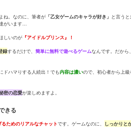
よね。なのに、筆者が
「乙女ゲームのキャラが好き」
と言うと
達がいます…
ほしいのが
『アイドルプリンス』！
登録
するだけで、
簡単に無料で遊べるゲーム
なんです。だから
にドハマりする人続出！でも
内容は濃い
ので、初心者から上級
秘密の恋愛
が楽しめますよ。
できる
げるためのリアルなチャット
です。ゲームなのに、
しっかりと
。