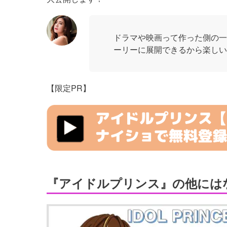
ドラマや映画って作った側の一
ーリーに展開できるから楽しい
【限定PR】
https://fam-
ad.com/ad/p/r?
_site=76044&_article=33123
『アイドルプリンス』の他には