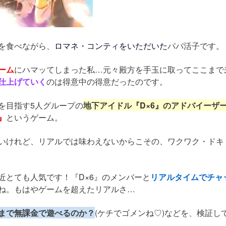
を食べながら、
ロマネ・コンティをいただいた
パパ活子です。
ーム
にハマッてしまった私…元々殿方を手玉に取ってここまで
仕上げていく
のは得意中の得意だったのです。
を目指す5人グループの
地下アイドル『
D×6
』のアドバイーザ
』
というゲーム。
いけれど、リアルでは味わえないからこその、ワクワク・ドキ
近とても人気です！『
D×6
』のメンバーと
リアルタイムでチャ
ね。もはやゲームを超えたリアルさ…
まで無課金で遊べるのか？
(ケチでゴメンね♡)などを、検証し