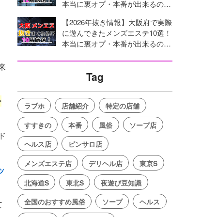
本当に裏オプ・本番が出来るのか
体当たり調査！
【2026年抜き情報】大阪府で実際
に遊んできたメンズエステ10選！
本当に裏オプ・本番が出来るのか
体当たり調査！
来
Tag
ー
ラブホ
店舗紹介
特定の店舗
すすきの
本番
風俗
ソープ店
ド
ヘルス店
ピンサロ店
メンズエステ店
デリヘル店
東京S
ッ
北海道S
東北S
夜遊び豆知識
全国のおすすめ風俗
ソープ
ヘルス
て