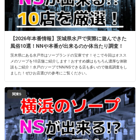
【2026年本番情報】茨城県水戸で実際に遊んできた
風俗10選！NNや本番が出来るのか体当たり調査！
茨木県にある水戸市はソープランドの宝庫です！そこで今回はオスス
メのソープを10店舗ご紹介します！おすすめ嬢はもちろん濃厚な体験
談もご紹介！水戸のソープでNN/NSできる店も多いので徹底調査をし
ました！ぜひお店選びの参考にご覧ください。
関東S