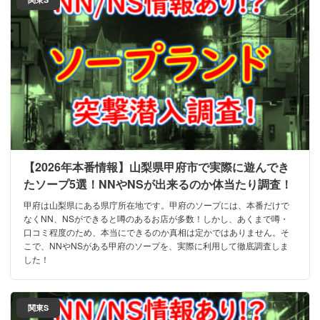
【2026年本番情報】山梨県甲府市で実際に遊んでき
たソープ5選！NNやNSが出来るのか体当たり調査！
甲府は山梨県にある県庁所在地です。甲府のソープには、本番だけで
なくNN、NSができると噂のあるお店が多数！しかし、あくまで噂・
口コミ程度のため、本当にできるのか真相は定かではありません。そ
こで、NNやNSがある甲府のソープを、実際に利用して徹底調査しま
した！
関東S