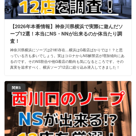
【2026年本番情報】神奈川県横浜で実際に遊んだソ
ープ12選！本当にNS・NNが出来るのか体当たり調
査！
神奈川県横浜にソープは21軒存在…横浜はG着店ばかりでは！？と思
っている方も多いでしょう。実はコロナからNS解禁店が増加傾向にあ
るのです。そのNS割合や他G着店の動向も気になるところです。その
真実を追求すべく、横浜ソープ12店に絞り込み潜入してきました！
関東S