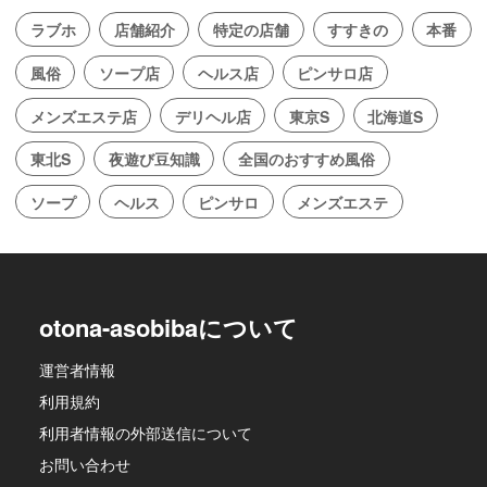
ラブホ
店舗紹介
特定の店舗
すすきの
本番
風俗
ソープ店
ヘルス店
ピンサロ店
メンズエステ店
デリヘル店
東京S
北海道S
東北S
夜遊び豆知識
全国のおすすめ風俗
ソープ
ヘルス
ピンサロ
メンズエステ
otona-asobibaについて
運営者情報
利用規約
利用者情報の外部送信について
お問い合わせ