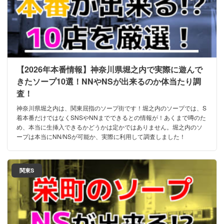
【2026年本番情報】神奈川県堀之内で実際に遊んで
きたソープ10選！NNやNSが出来るのか体当たり調
査！
神奈川県堀之内は、関東屈指のソープ街です！堀之内のソープでは、S
着本番だけではなくSNSやNNまでできるとの情報が！あくまで噂のた
め、本当に生挿入できるかどうかは定かではありません。堀之内のソ
ープは本当にNN/NSが可能か、実際に利用して調査しました！
関東S