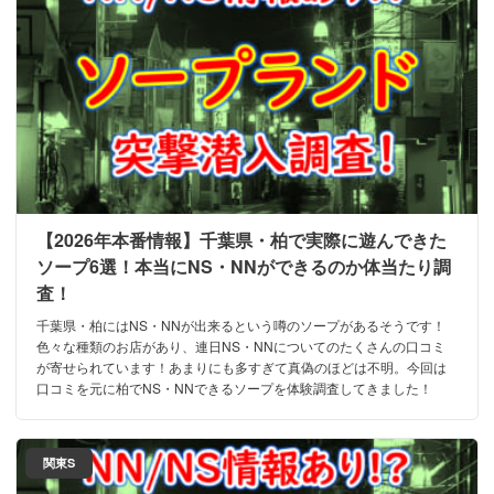
【2026年本番情報】千葉県・柏で実際に遊んできた
ソープ6選！本当にNS・NNができるのか体当たり調
査！
千葉県・柏にはNS・NNが出来るという噂のソープがあるそうです！
色々な種類のお店があり、連日NS・NNについてのたくさんの口コミ
が寄せられています！あまりにも多すぎて真偽のほどは不明。今回は
口コミを元に柏でNS・NNできるソープを体験調査してきました！
関東S