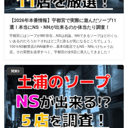
【2026年本番情報】宇都宮で実際に遊んだソープ11
選！本当にNS・NNが出来るのか体当たり調査！
宇都宮にはソープが9軒存在…NSは勿論、NNできるソープはどのくら
いあるのだろうか？それはどこ⁉と誰もが気になるところでしょう。
100％NS解禁店のNN確率や…基本G着店でもNS・NNいけちゃうお
店。その実態を追求すべく、宇都宮の全9店に潜入してきました！
関東S