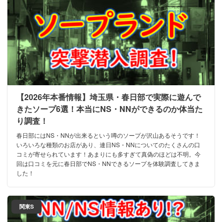
【2026年本番情報】埼玉県・春日部で実際に遊んで
きたソープ6選！本当にNS・NNができるのか体当た
り調査！
春日部にはNS・NNが出来るという噂のソープが沢山あるそうです！
いろいろな種類のお店があり、連日NS・NNについてのたくさんの口
コミが寄せられています！あまりにも多すぎて真偽のほどは不明。今
回は口コミを元に春日部でNS・NNできるソープを体験調査してきま
した！
関東S