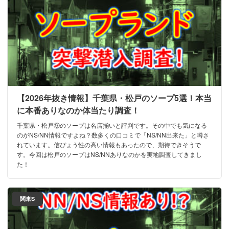
【2026年抜き情報】千葉県・松戸のソープ5選！本当
に本番ありなのか体当たり調査！
千葉県・松戸⑨のソープは名店揃いと評判です。その中でも気になる
のがNS/NN情報ですよね？数多くの口コミで「NS/NN出来た」と噂さ
れています。信ぴょう性の高い情報もあったので、期待できそうで
す。今回は松戸のソープはNS/NNありなのかを実地調査してきまし
た！
関東S