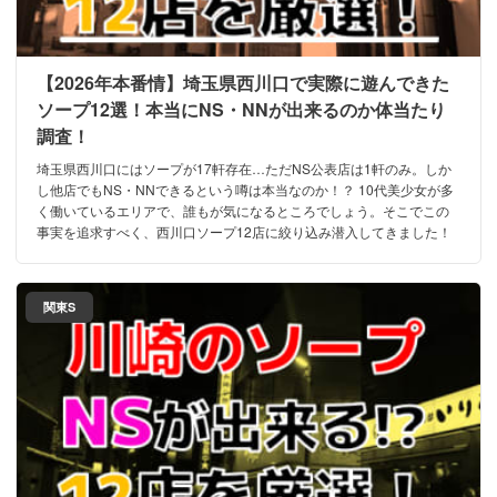
【2026年本番情】埼玉県西川口で実際に遊んできた
ソープ12選！本当にNS・NNが出来るのか体当たり
調査！
埼玉県西川口にはソープが17軒存在…ただNS公表店は1軒のみ。しか
し他店でもNS・NNできるという噂は本当なのか！？ 10代美少女が多
く働いているエリアで、誰もが気になるところでしょう。そこでこの
事実を追求すべく、西川口ソープ12店に絞り込み潜入してきました！
関東S