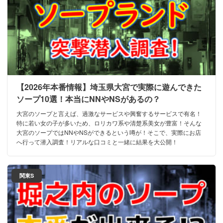
【2026年本番情報】埼玉県大宮で実際に遊んできた
ソープ10選！本当にNNやNSがあるの？
大宮のソープと言えば、過激なサービスや興奮するサービスで有名！
特に若い女の子が多いため、ロリカワ系や清楚系美女が豊富！そんな
大宮のソープではNNやNSができるという噂が！そこで、実際にお店
へ行って潜入調査！リアルな口コミと一緒に結果を大公開！
関東S