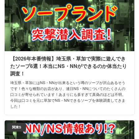
【2026年本番情報】埼玉県・草加で実際に遊んでき
たソープ6選！本当にNS・NNができるのか体当たり
調査！
埼玉県・草加にはNS・NNが出来るという噂のソープが沢山あるそう
です！色々な種類のお店があり、連日NS・NNについてのたくさんの
口コミが寄せられています！あまりにも多すぎて真偽のほどは不明。
今回は口コミを元に草加でNS・NNできるソープを体験調査してきま
した！
関東S