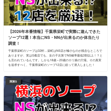
【2026年本番情報】千葉県栄町で実際に遊んできた
ソープ12選！本当にNS・NNが出来るのか体当たり
調査！
千葉県栄町のソープは32軒…栄町はNS店が極小なのが残念なところで
ありますが、実はG着店でも、女の子次第でNS確率最低3割以上！？と
も言われているんです。しかも18歳～20歳のロリ娘の穴場。その真実
を追求すべく、千葉県栄町のソープ12店に絞って潜入しました！
関東S