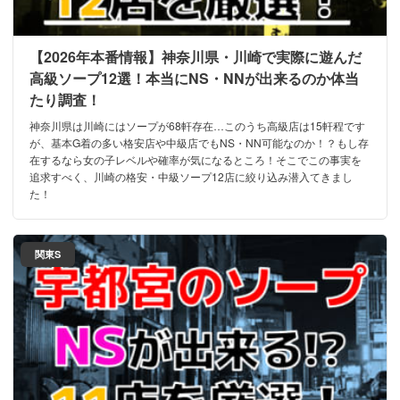
【2026年本番情報】神奈川県・川崎で実際に遊んだ
高級ソープ12選！本当にNS・NNが出来るのか体当
たり調査！
神奈川県は川崎にはソープが68軒存在…このうち高級店は15軒程です
が、基本G着の多い格安店や中級店でもNS・NN可能なのか！？もし存
在するなら女の子レベルや確率が気になるところ！そこでこの事実を
追求すべく、川崎の格安・中級ソープ12店に絞り込み潜入てきまし
た！
関東S