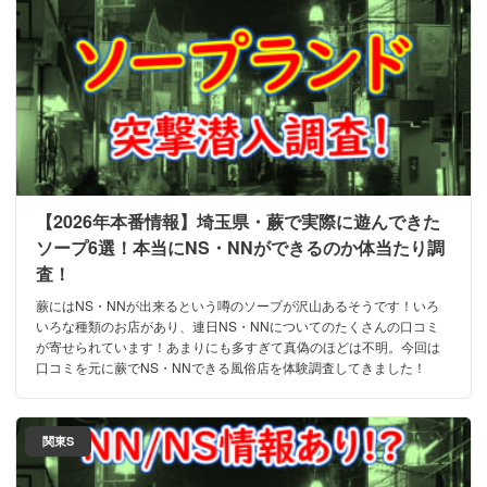
【2026年本番情報】埼玉県・蕨で実際に遊んできた
ソープ6選！本当にNS・NNができるのか体当たり調
査！
蕨にはNS・NNが出来るという噂のソープが沢山あるそうです！いろ
いろな種類のお店があり、連日NS・NNについてのたくさんの口コミ
が寄せられています！あまりにも多すぎて真偽のほどは不明。今回は
口コミを元に蕨でNS・NNできる風俗店を体験調査してきました！
関東S