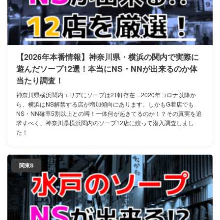
【2026年本番情報】神奈川県・横浜の関内で実際に
遊んだソープ12選！本当にNS・NNが出来るのか体
当たり調査！
神奈川県横浜関内エリアにソープは21軒存在…2020年コロナ以降か
ら、横浜はNS解禁する店が増加傾向にあります。しかもG着店でも
NS・NN確率5割以上との噂！一体何が起きてるのか！？その真実を追
求すべく、神奈川県横浜関内のソープ12店に絞って潜入調査しまし
た！
関東S