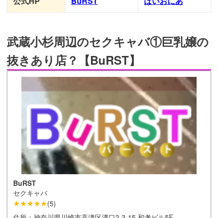
公式HP
BuRST
ぱいおにあ
武蔵小杉周辺のセクキャバ①巨乳嬢の
抜きあり店？【BuRST】
BuRST
セクキャバ
★★★★★
(
5
)
住所：
神奈川県川崎市高津区溝口2-3-15 和考ビル5F