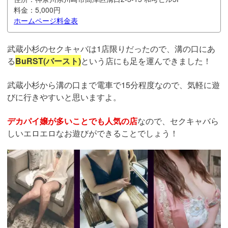
料金：
5,000円
ホームページ
料金表
武蔵小杉のセクキャバは1店限りだったので、溝の口にあ
る
BuRST(バースト)
という店にも足を運んできました！
武蔵小杉から溝の口まで電車で15分程度なので、気軽に遊
びに行きやすいと思いますよ。
デカパイ嬢が多いことでも人気の店
なので、セクキャバら
しいエロエロなお遊びができることでしょう！