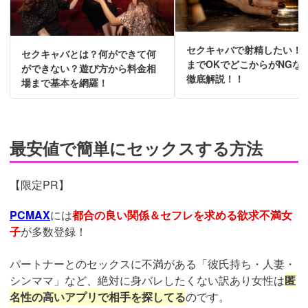
セクキャバで射精したい！
セクキャバとは？何ができて何
までOKでどこからがNGな
ができない？遊び方から料金相
徹底解説！！
場まで基本を網羅！
最安値で簡単にセックスする方法
【限定PR】
PCMAX
には
都合の良い関係＆セフレを求める欲求不満女
子
が多数登録！
パートナーとのセックスに不満がある「彼氏持ち・人妻・
シンママ」など、絶対に身バレしたくない訳あり女性は
匿
名性の高いアプリで相手を探してる
のです。