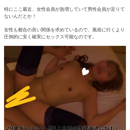
特にここ最近、女性会員が急増していて男性会員が足りて
ないんだとか！
女性も都合の良い関係を求めているので、風俗に行くより
圧倒的に安く確実にセックス可能なのです。
https://pcmax.jp/lp/?
ad_id=rm327007