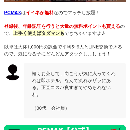
PCMAX
は
イイネが無料
なのでマッチし放題！
登録後、年齢認証を行うと大量の無料ポイントも貰える
の
で、
上手く使えばタダマンも
できちゃいますよ♪
以降は大体1,000円の課金で平均5~6人とLINE交換できる
ので、気になる子にどんどんアタックしましょう！
軽くお茶して、向こうが気に入ってくれ
れば即ホテル。なんて流れがザラにあ
る。正直コスパ良すぎてやめられない
わ。
（30代 会社員）
https://pcmax.jp/lp/?