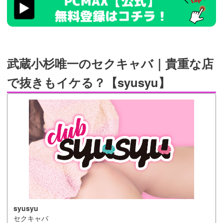
ad_id=rm327007
武蔵小杉唯一のセクキャバ｜貴重な店
で抜きもイケる？【syusyu】
syusyu
セクキャバ