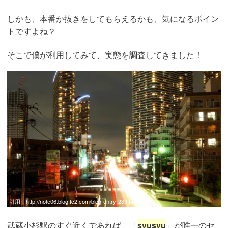
しかも、本番か抜きをしてもらえるかも、気になるポイン
トですよね？
そこで僕が利用してみて、実態を調査してきました！
引用：
http://note06.blog.fc2.com/blog-entry-23.html
武蔵小杉駅のすぐ近くであれば、「
syusyu
」が唯一のセ