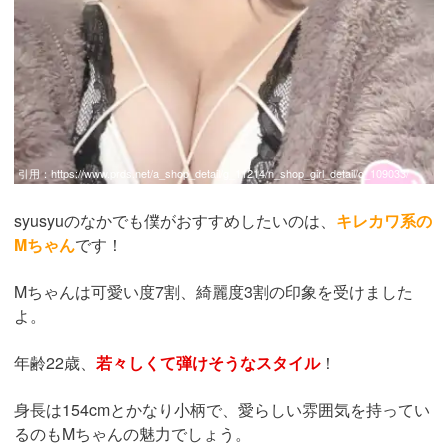
引用：
https://www.prds.net/a_shop_detail/g_11214/n_shop_girl_detail/o_109033/
syusyuのなかでも僕がおすすめしたいのは、
キレカワ系の
Mちゃん
です！
Mちゃんは可愛い度7割、綺麗度3割の印象を受けました
よ。
年齢22歳、
若々しくて弾けそうなスタイル
！
身長は154cmとかなり小柄で、愛らしい雰囲気を持ってい
るのもMちゃんの魅力でしょう。