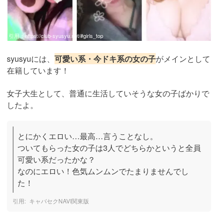
引用：
https://club-syusyu.net/#girls_top
syusyuには、
可愛い系・今ドキ系の女の子
がメインとして
在籍しています！
女子大生として、普通に生活していそうな女の子ばかりで
したよ。
とにかくエロい…最高…言うことなし。

ついてもらった女の子は3人でどちらかというと全員
可愛い系だったかな？

なのにエロい！色気ムンムンでたまりませんでし
た！
キャバセクNAVI関東版